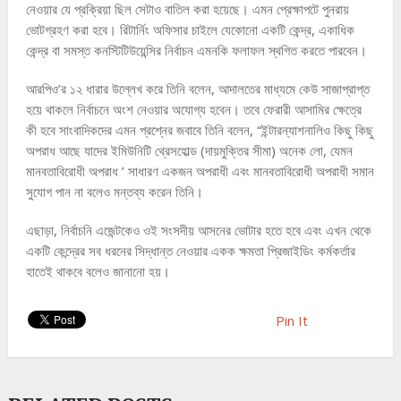
নেওয়ার যে প্রক্রিয়া ছিল সেটাও বাতিল করা হয়েছে। এমন প্রেক্ষাপটে পুনরায়
ভোটগ্রহণ করা হবে। রিটার্নিং অফিসার চাইলে যেকোনো একটি কেন্দ্র, একাধিক
কেন্দ্র বা সমস্ত কনস্টিটিউয়েন্সির নির্বাচন এমনকি ফলাফল স্থগিত করতে পারবেন।
আরপিও’র ১২ ধারার উল্লেখ করে তিনি বলেন, আদালতের মাধ্যমে কেউ সাজাপ্রাপ্ত
হয়ে থাকলে নির্বাচনে অংশ নেওয়ার অযোগ্য হবেন। তবে ফেরারী আসামির ক্ষেত্রে
কী হবে সাংবাদিকদের এমন প্রশ্নের জবাবে তিনি বলেন, “ইন্টারন্যাশনালিও কিছু কিছু
অপরাধ আছে যাদের ইমিউনিটি থ্রেসহোল্ড (দায়মুক্তির সীমা) অনেক লো, যেমন
মানবতাবিরোধী অপরাধ ’ সাধারণ একজন অপরাধী এবং মানবতাবিরোধী অপরাধী সমান
সুযোগ পান না বলেও মন্তব্য করেন তিনি।
এছাড়া, নির্বাচনি এজেন্টকেও ওই সংসদীয় আসনের ভোটার হতে হবে এবং এখন থেকে
একটি কেন্দ্রের সব ধরনের সিদ্ধান্ত নেওয়ার একক ক্ষমতা প্রিজাইডিং কর্মকর্তার
হাতেই থাকবে বলেও জানানো হয়।
Pin It