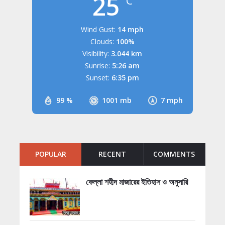
25
°C
Wind Gust:
14 mph
Clouds:
100%
Visibility:
3.044 km
Sunrise:
5:26 am
Sunset:
6:35 pm
99 %
1001 mb
7 mph
POPULAR
RECENT
COMMENTS
কেল্লা শহীদ মাজারের ইতিহাস ও অনুসারি