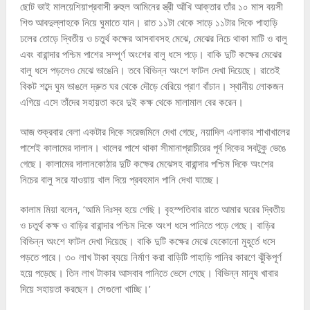
ছোট ভাই মালয়েশিয়াপ্রবাসী রুহুল আমিনের স্ত্রী আঁখি আক্তার তাঁর ১০ মাস বয়সী
শিশু আবদুল্লাহকে নিয়ে ঘুমাতে যান। রাত ১১টা থেকে সাড়ে ১১টার দিকে পাহাড়ি
ঢলের তোড়ে দ্বিতীয় ও চতুর্থ কক্ষের আসবাবসহ মেঝে, মেঝের নিচে থাকা মাটি ও বালু
এবং বারান্দার পশ্চিম পাশের সম্পূর্ণ অংশের বালু ধসে পড়ে। বাকি দুটি কক্ষের মেঝের
বালু ধসে পড়লেও মেঝে ভাঙেনি। তবে বিভিন্ন অংশে ফাটল দেখা দিয়েছে। রাতেই
বিকট শব্দে ঘুম ভাঙলে দ্রুত ঘর থেকে দৌড়ে বেরিয়ে প্রাণ বাঁচান। স্থানীয় লোকজন
এগিয়ে এসে তাঁদের সহায়তা করে দুই কক্ষ থেকে মালামাল বের করেন।
আজ শুক্রবার বেলা একটার দিকে সরেজমিনে দেখা গেছে, নয়াদিল এলাকার শাখাখালের
পাশেই কালামের দালান। খালের পাশে থাকা সীমানাপ্রাচীরের পূর্ব দিকের সবটুকু ভেঙে
গেছে। কালামের দালানকোঠার দুটি কক্ষের মেঝেসহ বারান্দার পশ্চিম দিকে অংশের
নিচের বালু সরে যাওয়ায় খাল দিয়ে প্রবহমান পানি দেখা যাচ্ছে।
কালাম মিয়া বলেন, ‘আমি নিঃস্ব হয়ে গেছি। বৃহস্পতিবার রাতে আমার ঘরের দ্বিতীয়
ও চতুর্থ কক্ষ ও বাড়ির বারান্দার পশ্চিম দিকে অংশ ধসে পানিতে পড়ে গেছে। বাড়ির
বিভিন্ন অংশে ফাটল দেখা দিয়েছে। বাকি দুটি কক্ষের মেঝে যেকোনো মুহূর্তে ধসে
পড়তে পারে। ৩০ লাখ টাকা ব্যয়ে নির্মাণ করা বাড়িটি পাহাড়ি পানির কারণে ঝুঁকিপূর্ণ
হয়ে পড়েছে। তিন লাখ টাকার আসবাব পানিতে ভেসে গেছে। বিভিন্ন মানুষ খাবার
দিয়ে সহায়তা করছেন। সেগুলো খাচ্ছি।’