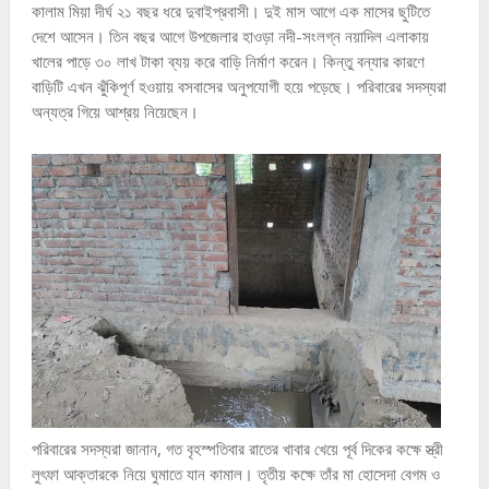
কালাম মিয়া দীর্ঘ ২১ বছর ধরে দুবাইপ্রবাসী। দুই মাস আগে এক মাসের ছুটিতে
দেশে আসেন। তিন বছর আগে উপজেলার হাওড়া নদী-সংলগ্ন নয়াদিল এলাকায়
খালের পাড়ে ৩০ লাখ টাকা ব্যয় করে বাড়ি নির্মাণ করেন। কিন্তু বন্যার কারণে
বাড়িটি এখন ঝুঁকিপূর্ণ হওয়ায় বসবাসের অনুপযোগী হয়ে পড়েছে। পরিবারের সদস্যরা
অন্যত্র গিয়ে আশ্রয় নিয়েছেন।
পরিবারের সদস্যরা জানান, গত বৃহস্পতিবার রাতের খাবার খেয়ে পূর্ব দিকের কক্ষে স্ত্রী
লুৎফা আক্তারকে নিয়ে ঘুমাতে যান কামাল। তৃতীয় কক্ষে তাঁর মা হোসেদা বেগম ও