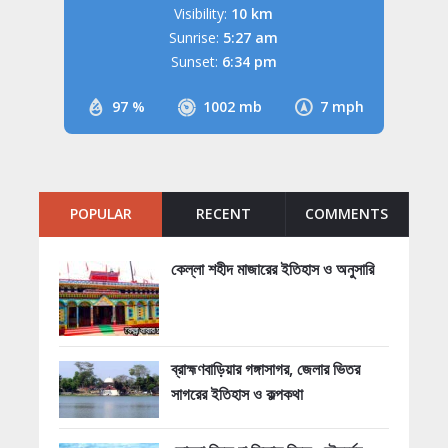
Visibility:
10 km
Sunrise:
5:27 am
Sunset:
6:34 pm
97 %
1002 mb
7 mph
POPULAR
RECENT
COMMENTS
কেল্লা শহীদ মাজারের ইতিহাস ও অনুসারি
ব্রাহ্মণবাড়িয়ার গঙ্গাসাগর, জেলার ভিতর
সাগরের ইতিহাস ও কল্পকথা