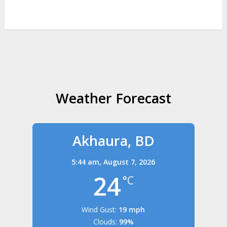
Weather Forecast
Akhaura, BD
5:44 am,
August 7, 2026
24
°C
Wind Gust:
19 mph
Clouds:
99%