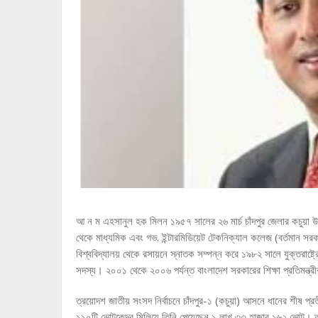
আ ন ম এহসানুল হক মিলন ১৯৫৭ সালের ২৬ মার্চ চাঁদপুর জেলার কচুয়া উ
থেকে মাধ্যমিক এবং গভ. ইন্টারমিডিয়েট টেকনিক্যাল কলেজ (বর্তমান সর
বিশ্ববিদ্যালয় থেকে রসায়নে স্নাতক সম্পন্ন করে ১৯৮২ সালে যুক্তর
সদস্য। ২০০১ থেকে ২০০৬ পর্যন্ত বাংলাদেশ সরকারের শিক্ষা প্রতিমন্ত্র
ত্রয়োদশ জাতীয় সংসদ নির্বাচনে চাঁদপুর-১ (কচুয়া) আসনে ধানের শীষ প্
১১০টি ভোটকেন্দ্র মিলিয়ে তিনি পেয়েছেন ১ লাখ ৩৩ হাজার ১৬২ ভোট। তার