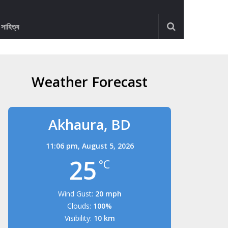
ও সাহিত্য
Weather Forecast
Akhaura, BD
11:06 pm,
August 5, 2026
25
°C
Wind Gust:
20 mph
Clouds:
100%
Visibility:
10 km