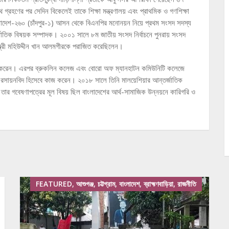
্রহণের পর সেদিন বিকেলেই তাকে শিক্ষা মন্ত্রণালয় এবং প্রাথমিক ও গণশিক্ষা
 বাংলাদেশ-২৬০ (চাঁদপুর-১) আসন থেকে বিএনপির মনোনয়ন নিয়ে প্রথম সংসদ সদস্য
তর্জাতিক বিষয়ক সম্পাদক। ২০০১ সালে ৮ম জাতীয় সংসদ নির্বাচনে পুনরায় সংসদ
 মন্ত্রী মহিউদ্দীন খান আলমগীরকে পরাজিত করেছিলেন।
জন করেন। এরপর ব্রুকলিন কলেজ এবং বোরো অফ ম্যানহাটন কমিউনিটি কলেজে
ে রসায়নবিদ হিসেবে কাজ করেন। ২০১৮ সালে তিনি মালয়েশিয়ার আন্তর্জাতিক
ন। তার গবেষণাপত্রের মূল বিষয় ছিল বাংলাদেশের আর্থ-সামাজিক উন্নয়নে কারিগরি ও
FEATURED, আশুগঞ্জ, চট্টগ্রাম, বাংলাদেশ, ব্রাহ্মণবাড়িয়া, রাজনীতি