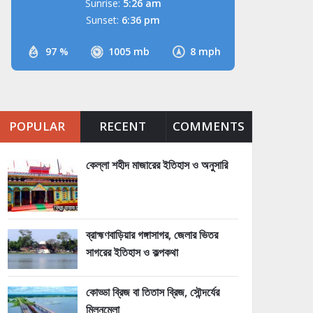
Sunrise:
5:26 am
Sunset:
6:36 pm
97 %
1005 mb
8 mph
POPULAR
RECENT
COMMENTS
কেল্লা শহীদ মাজারের ইতিহাস ও অনুসারি
ব্রাহ্মণবাড়িয়ার গঙ্গাসাগর, জেলার ভিতর
সাগরের ইতিহাস ও কল্পকথা
কোড্ডা ব্রিজ বা তিতাস ব্রিজ, সৌন্দর্যের
মিলনমেলা