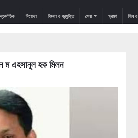
্তর্জাতিক
বিনোদন
বিজ্ঞান ও প্রযুক্তি
খেলা
ভ্রমণ
শিল্প 
 আ ন ম এহসানুল হক মিলন