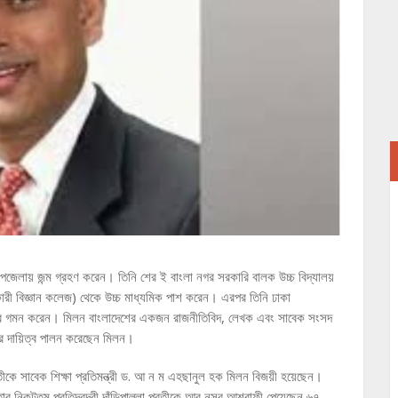
পজেলায় জন্ম গ্রহণ করেন। তিনি শের ই বাংলা নগর সরকারি বালক উচ্চ বিদ্যালয়
কারী বিজ্ঞান কলেজ) থেকে উচ্চ মাধ্যমিক পাশ করেন। এরপর তিনি ঢাকা
াষ্ট্রে গমন করেন। মিলন বাংলাদেশের একজন রাজনীতিবিদ, লেখক এবং সাবেক সংসদ
ীর দায়িত্ব পালন করেছেন মিলন।
রতীকে সাবেক শিক্ষা প্রতিমন্ত্রী ড. আ ন ম এহছানুল হক মিলন বিজয়ী হয়েছেন।
 নিকটতম প্রতিদ্বন্দ্বী দাঁড়িপাল্লা প্রতীকে আবু নসর আশরাফী পেয়েছেন ৬৭