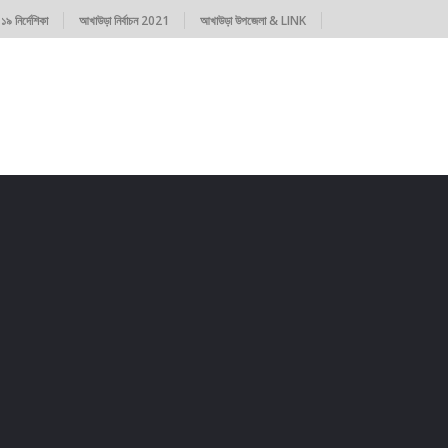
৯ নির্দেশিকা
আখাউড়া নির্বাচন 2021
আখাউড়া উপজেলা & LINK