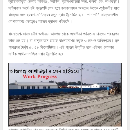
ব্রাহ্মণবাড়িয়া জেলার আশুগঞ্জ, সরাইল, ব্রাহ্মণবাড়িয়া সদর, কসবা এবং আখাউড়া।
সত্যিকার অর্থে এই প্রকল্পটি শেষ হলে কলকাতাসহ ভারতের উত্তর-পূর্বাঞ্চলীয় সাত
রাজ্যের সঙ্গে ব্যবসা-বাণিজ্যের নতুন দ্বার উন্মোচিত হবে। পাশাপাশি আন্তঃদেশীয়
যোগাযোগের ক্ষেত্রেও আসবে ব্যাপক পরিবর্তন।
বাংলাদেশ-ভারত যৌথ অর্থায়নে আশুগঞ্জ থেকে আখাউড়া পর্যন্ত এ চারলেন প্রকল্পের
কাজ শুরু হয়। যা বাস্তবায়নে রয়েছে বাংলাদেশের সড়ক ও জনপদ অধিদপ্তর। মূল
প্রকল্পের দৈর্ঘ্য ৫০.৫৮ কিলোমিটার। এই প্রকল্প উন্নীত হলে এইসব এলাকার
সার্বিক আর্থ-সামাজিক দ্বার উন্মোচিত হবে।
আশুগঞ্জ-আখাউড়া চার লেন মহাসড়ক নির্মাণ ব্যয় ধরা হয়েছে ৩ হাজার ৫৬৭ কোটি