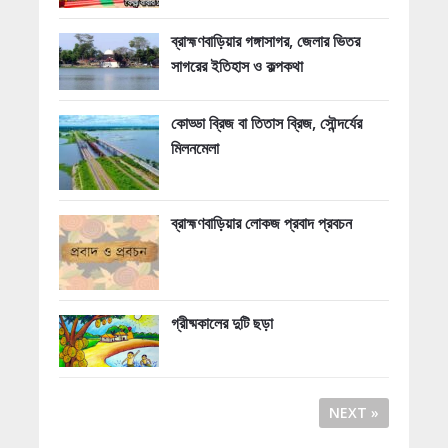
ব্রাহ্মণবাড়িয়ার গঙ্গাসাগর, জেলার ভিতর
সাগরের ইতিহাস ও কল্পকথা
কোড্ডা ব্রিজ বা তিতাস ব্রিজ, সৌন্দর্যের
মিলনমেলা
ব্রাহ্মণবাড়িয়ার লোকজ প্রবাদ প্রবচন
গ্রীষ্মকালের দুটি ছড়া
NEXT »