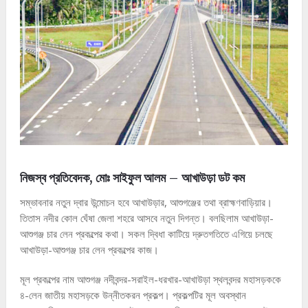
নিজস্ব প্রতিবেদক, মোঃ সাইফুল আলম – আখাউড়া ডট কম
সম্ভাবনার নতুন দ্বার উন্মোচন হবে আখাউড়ার, আশুগঞ্জের তথা ব্রাহ্মণবাড়িয়ার।
তিতাস নদীর কোল ঘেঁষা জেলা শহরে আসবে নতুন দিগন্ত। বলছিলাম আখাউড়া-
আশুগঞ্জ চার লেন প্রকল্পের কথা। সকল দ্বিধা কাটিয়ে দ্রুতগতিতে এগিয়ে চলছে
আখাউড়া-আশুগঞ্জ চার লেন প্রকল্পের কাজ।
মূল প্রকল্পের নাম আশুগঞ্জ নদীবন্দর-সরাইল-ধরখার-আখাউড়া স্থলবন্দর মহাসড়ককে
৪-লেন জাতীয় মহাসড়কে উন্নীতকরন প্রকল্প। প্রকল্পটির মূল অবস্থান