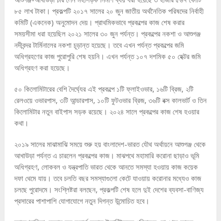
৮৫ লাখ টাকা। প্রকল্পটি ২০১৭ সালের ২০ জুন জাতীয় অর্থনৈতিক পরিষদের নির্বাহী
কমিটি (একনেক) অনুমোদন দেয়। প্রাথমিকভাবে প্রকল্পের কাজ শেষ করার
সময়সীমা ধরা হয়েছিল ২০২১ সালের ৩০ জুন পর্যন্ত। প্রকল্পের নকশা ও আশুগঞ্জ
নদীবন্দর টার্মিনালের নকশা চূড়ান্ত হয়েছে। তবে এখন পর্যন্ত প্রকল্পের জমি
অধিগ্রহণের কাজ পুরোপুরি শেষ হয়নি। এখন পর্যন্ত ১০৭ দশমিক ৫০ হেক্টর জমি
অধিগ্রহণ করা হয়েছে।
৫০ কিলোমিটারের বেশি দৈর্ঘ্যের এই প্রকল্পে ১টি ফ্লাইওভার, ১৬টি ব্রিজ, ২টি
রেলওয়ে ওভারপাস, ৩টি আন্ডারপাস, ১০টি ফুটওভার ব্রিজ, ৩৬টি বক্স কালভার্ট ও তিন
কিলোমিটার নতুন বাইপাস সড়ক রয়েছে। ২০২৪ সালে প্রকল্পের কাজ শেষ হওয়ার
কথা।
২০১৯ সালের মাঝামাঝি সময়ে শুরু হয় বাংলাদেশ-ভারত যৌথ অর্থায়নে আশুগঞ্জ থেকে
আখাউড়া পর্যন্ত এ চারলেন প্রকল্পের কাজ। মাঝপথে মহামারি করোনা ছাড়াও ভূমি
অধিগ্রহণ, লোকবল ও যন্ত্রপাতি ভারত থেকে আনতে সমস্যা হওয়ায় কাজ কয়েক
দফা থেমে যায়। তবে চলতি বছর সমস্যাগুলো কেটে যাওয়ায় করোনার মধ্যেও কাজ
চলছে পুরোদমে। সংশ্লিষ্টরা বলছেন, প্রকল্পটি শেষ হলে দুই দেশের ব্যবসা-বাণিজ্য
প্রসারের পাশাপাশি যোগাযোগে নতুন দিগন্ত উন্মোচিত হবে।