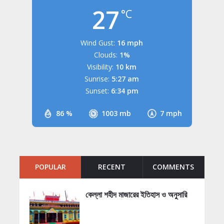
27
°C
Wind Gust:
16 mph
Clouds:
1%
Visibility:
10 km
Sunrise:
5:27 am
Sunset:
6:34 pm
86 %
1003 mb
7 mph
POPULAR
RECENT
COMMENTS
কেল্লা শহীদ মাজারের ইতিহাস ও অনুসারি