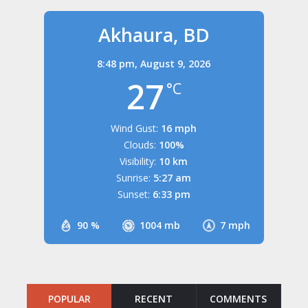
Akhaura, BD
8:48 pm,
August 9, 2026
27
°C
Wind Gust:
16 mph
Clouds:
100%
Visibility:
10 km
Sunrise:
5:27 am
Sunset:
6:33 pm
90 %
1004 mb
7 mph
POPULAR
RECENT
COMMENTS