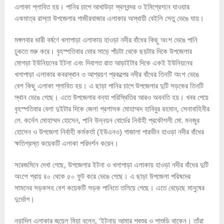
এলাকা প্লাবিত হয়। পানির চাপে আখাউড়া স্থলবন্দর ও ইমিগ্রেশনে যাওয়ার
একমাত্র রাস্তা উপজেলার গাজীরবাজার এলাকার অস্থায়ী বেইলি সেতু ভেঙে যায়।
মঙ্গলবার ভারী বর্ষণে খলাপাড়া এলাকায় হাওড়া নদীর বাঁধের কিছু অংশ ভেঙে পানি
ঢুকতে শুরু করে। বৃহস্পতিবার ভোর সাড়ে পাঁচটা থেকে ছয়টার দিকে উপজেলার
মোগড়া ইউনিয়নের ইটনা এবং দিবাগত রাত আড়াইটার দিকে একই ইউনিয়নের
খলাপাড়া এলাকার কবরস্থান ও আশ্রয়ণ প্রকল্পের নদীর বাঁধের তিনটি অংশ ভেঙে
বেশ কিছু এলাকা প্লাবিত হয়। এ ছাড়া পানির চাপে উপজেলার দুটি সড়কের তিনটি
স্থান ভেঙে গেছে। এতে উপজেলার বন্যা পরিস্থিতির আরও অবনতি হয়। খবর পেয়ে
বৃহস্পতিবার বেলা দুইটার দিকে জেলা প্রশাসক মোহাম্মদ হাবিবুর রহমান, সেনাবাহিনীর
লে. কর্নেল মোহাম্মদ হোসেন, পানি উন্নয়ন বোর্ডের নির্বাহী প্রকৌশলী মো. মনজুর
হোসেন ও উপজেলা নির্বাহী কর্মকর্তা (ইউএনও) গাজালা পারভীন হাওড়া নদীর বাঁধের
ক্ষতিগ্রস্ত কয়েকটি এলাকা পরিদর্শন করেন।
সরেজমিনে দেখা গেছে, উপজেলার ইটনা ও খলাপাড়া এলাকায় হাওড়া নদীর বাঁধের দুটি
অংশে প্রায় ৪০ থেকে ৫০ ফুট করে ভেঙে গেছে। এ ছাড়া উপজেলা পরিষদের
সামনের সড়কসহ বেশ কয়েকটি সড়ক পানিতে তলিয়ে গেছে। এতে বেড়েছে মানুষের
দুর্ভোগ।
নয়াদিল এলাকার জুয়েল মিয়া বলেন, ‘ইটনায় আমার শ্বশুর ও শাশুড়ি থাকেন। তাঁরা