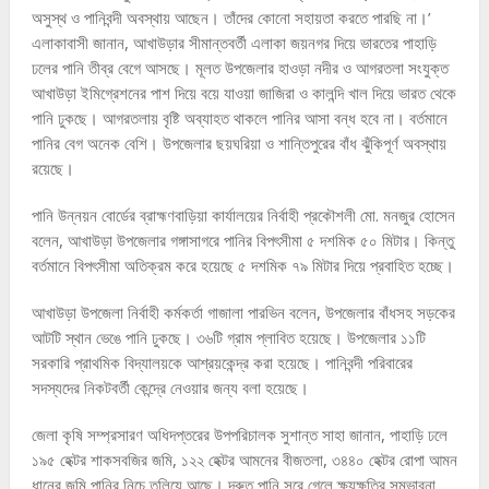
অসুস্থ ও পানিবন্দী অবস্থায় আছেন। তাঁদের কোনো সহায়তা করতে পারছি না।’
এলাকাবাসী জানান, আখাউড়ার সীমান্তবর্তী এলাকা জয়নগর দিয়ে ভারতের পাহাড়ি
ঢলের পানি তীব্র বেগে আসছে। মূলত উপজেলার হাওড়া নদীর ও আগরতলা সংযুক্ত
আখাউড়া ইমিগ্রেশনের পাশ দিয়ে বয়ে যাওয়া জাজিরা ও‌ কালন্দি খাল দিয়ে ভারত থেকে
পানি ঢুকছে। আগরতলায় বৃষ্টি অব্যাহত থাকলে পানির আসা বন্ধ হবে না। বর্তমানে
পানির বেগ অনেক বেশি। উপজেলার ছয়ঘরিয়া ও শান্তিপুরের বাঁধ ঝুঁকিপূর্ণ অবস্থায়
রয়েছে।
পানি উন্নয়ন বোর্ডের ব্রাহ্মণবাড়িয়া কার্যালয়ের নির্বাহী প্রকৌশলী মো. মনজুর হোসেন
বলেন, আখাউড়া উপজেলার গঙ্গাসাগরে পানির বিপৎসীমা ৫ দশমিক ৫০ মিটার। কিন্তু
বর্তমানে বিপৎসীমা অতিক্রম করে হয়েছে ৫ দশমিক ৭৯ মিটার দিয়ে প্রবাহিত হচ্ছে।
আখাউড়া উপজেলা নির্বাহী কর্মকর্তা গাজালা পারভিন বলেন, উপজেলার বাঁধসহ সড়কের
আটটি স্থান ভেঙে পানি ঢুকছে। ৩৬টি গ্রাম প্লাবিত হয়েছে। উপজেলার ১১টি
সরকারি প্রাথমিক বিদ্যালয়কে আশ্রয়কেন্দ্র করা হয়েছে। পানিবন্দী পরিবারের
সদস্যদের নিকটবর্তী কেন্দ্রে নেওয়ার জন্য বলা হয়েছে।
জেলা কৃষি সম্প্রসারণ অধিদপ্তরের উপপরিচালক সুশান্ত সাহা জানান, পাহাড়ি ঢলে
১৯৫ হেক্টর শাকসবজির জমি, ১২২ হেক্টর আমনের বীজতলা, ৩৪৪০ হেক্টর রোপা আমন
ধানের জমি পানির নিচে তলিয়ে আছে। দ্রুত পানি সরে গেলে ক্ষয়ক্ষতির সম্ভাবনা