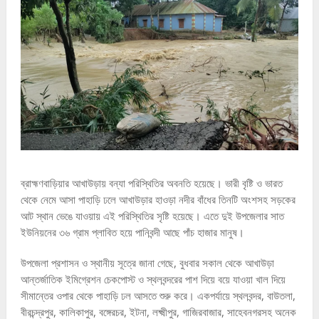
ব্রাহ্মণবাড়িয়ার আখাউড়ায় বন্যা পরিস্থিতির অবনতি হয়েছে। ভারী বৃষ্টি ও ভারত
থেকে নেমে আসা পাহাড়ি ঢলে আখাউড়ার হাওড়া নদীর বাঁধের তিনটি অংশসহ সড়কের
আট স্থান ভেঙে যাওয়ায় এই পরিস্থিতির সৃষ্টি হয়েছে। এতে দুই উপজেলার সাত
ইউনিয়নের ৩৬ গ্রাম প্লাবিত হয়ে পানিবন্দী আছে পাঁচ হাজার মানুষ।
উপজেলা প্রশাসন ও স্থানীয় সূত্রে জানা গেছে, বুধবার সকাল থেকে আখাউড়া
আন্তর্জাতিক ইমিগ্রেশন চেকপোস্ট ও স্থলবন্দরের পাশ দিয়ে বয়ে যাওয়া খাল দিয়ে
সীমান্তের ওপার থেকে পাহাড়ি ঢল আসতে শুরু করে। একপর্যায়ে স্থলবন্দর, বাউতলা,
বীরচন্দ্রপুর, কালিকাপুর, বঙ্গেরচর, ইটনা, লক্ষ্মীপুর, গাজিরবাজার, সাহেবনগরসহ অনেক