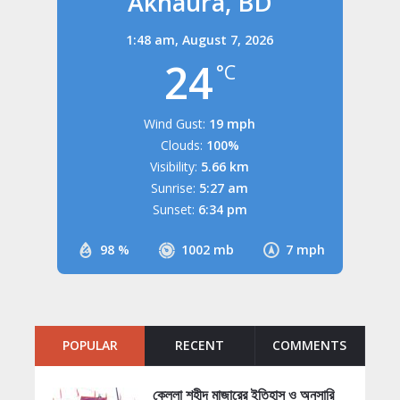
Akhaura, BD
1:48 am,
August 7, 2026
24
°C
Wind Gust:
19 mph
Clouds:
100%
Visibility:
5.66 km
Sunrise:
5:27 am
Sunset:
6:34 pm
98 %
1002 mb
7 mph
POPULAR
RECENT
COMMENTS
কেল্লা শহীদ মাজারের ইতিহাস ও অনুসারি