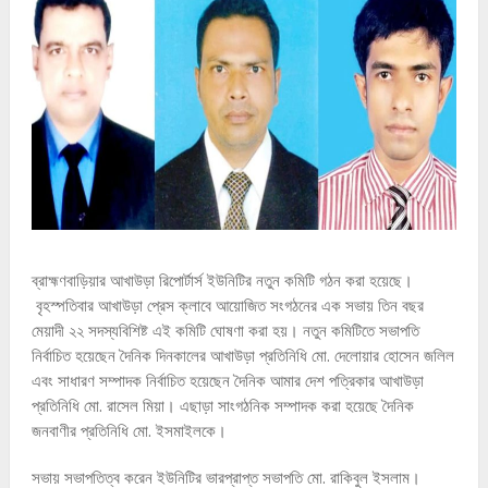
ব্রাহ্মণবাড়িয়ার আখাউড়া রিপোর্টার্স ইউনিটির নতুন কমিটি গঠন করা হয়েছে।
বৃহস্পতিবার আখাউড়া প্রেস ক্লাবে আয়োজিত সংগঠনের এক সভায় তিন বছর
মেয়াদী ২২ সদস্যবিশিষ্ট এই কমিটি ঘোষণা করা হয়। নতুন কমিটিতে সভাপতি
নির্বাচিত হয়েছেন দৈনিক দিনকালের আখাউড়া প্রতিনিধি মো. দেলোয়ার হোসেন জলিল
এবং সাধারণ সম্পাদক নির্বাচিত হয়েছেন দৈনিক আমার দেশ পত্রিকার আখাউড়া
প্রতিনিধি মো. রাসেল মিয়া। এছাড়া সাংগঠনিক সম্পাদক করা হয়েছে দৈনিক
জনবাণীর প্রতিনিধি মো. ইসমাইলকে।
সভায় সভাপতিত্ব করেন ইউনিটির ভারপ্রাপ্ত সভাপতি মো. রাকিবুল ইসলাম।