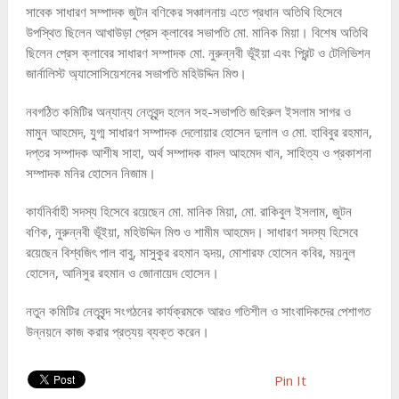
সাবেক সাধারণ সম্পাদক জুটন বণিকের সঞ্চালনায় এতে প্রধান অতিথি হিসেবে
উপস্থিত ছিলেন আখাউড়া প্রেস ক্লাবের সভাপতি মো. মানিক মিয়া। বিশেষ অতিথি
ছিলেন প্রেস ক্লাবের সাধারণ সম্পাদক মো. নুরুন্নবী ভূঁইয়া এবং প্রিন্ট ও টেলিভিশন
জার্নালিস্ট অ্যাসোসিয়েশনের সভাপতি মহিউদ্দিন মিশু।
নবগঠিত কমিটির অন্যান্য নেতৃবৃন্দ হলেন সহ-সভাপতি জহিরুল ইসলাম সাগর ও
মামুন আহমেদ, যুগ্ম সাধারণ সম্পাদক দেলোয়ার হোসেন দুলাল ও মো. হাবিবুর রহমান,
দপ্তর সম্পাদক আশীষ সাহা, অর্থ সম্পাদক বাদল আহমেদ খান, সাহিত্য ও প্রকাশনা
সম্পাদক মনির হোসেন নিজাম।
কার্যনির্বাহী সদস্য হিসেবে রয়েছেন মো. মানিক মিয়া, মো. রাকিবুল ইসলাম, জুটন
বণিক, নুরুন্নবী ভূঁইয়া, মহিউদ্দিন মিশু ও শামীম আহমেদ। সাধারণ সদস্য হিসেবে
রয়েছেন বিশ্বজিৎ পাল বাবু, মাসুকুর রহমান হৃদয়, মোশারফ হোসেন কবির, ময়নুল
হোসেন, আনিসুর রহমান ও জোনায়েদ হোসেন।
নতুন কমিটির নেতৃবৃন্দ সংগঠনের কার্যক্রমকে আরও গতিশীল ও সাংবাদিকদের পেশাগত
উন্নয়নে কাজ করার প্রত্যয় ব্যক্ত করেন।
Pin It