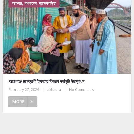
আশুগঞ্জ, বাংলাদেশ, ব্রাহ্মণবাড়িয়া
আশুগঞ্জে মাসব্যাপী ইফতার বিতরণ কর্মসূচি উদ্বোধন
February 27, 2026
|
akhaura
|
No Comments
MORE