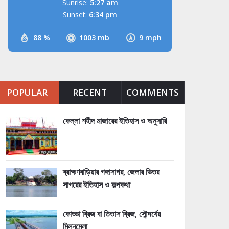
Sunrise:
5:27 am
Sunset:
6:34 pm
88 %
1003 mb
9 mph
POPULAR
RECENT
COMMENTS
কেল্লা শহীদ মাজারের ইতিহাস ও অনুসারি
ব্রাহ্মণবাড়িয়ার গঙ্গাসাগর, জেলার ভিতর
সাগরের ইতিহাস ও কল্পকথা
কোড্ডা ব্রিজ বা তিতাস ব্রিজ, সৌন্দর্যের
মিলনমেলা