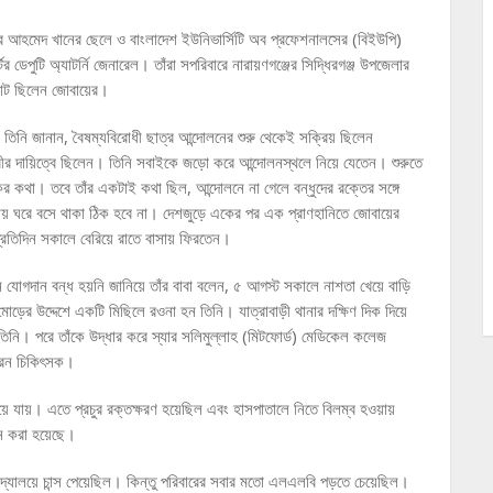
ঙ্গীর আহমেদ খানের ছেলে ও বাংলাদেশ ইউনিভার্সিটি অব প্রফেশনালসের (বিইউপি)
টের ডেপুটি অ্যাটর্নি জেনারেল। তাঁরা সপরিবারে নারায়ণগঞ্জের সিদ্ধিরগঞ্জ উপজেলার
োট ছিলেন জোবায়ের।
তিনি জানান, বৈষম্যবিরোধী ছাত্র আন্দোলনের শুরু থেকেই সক্রিয় ছিলেন
কারীর দায়িত্বে ছিলেন। তিনি সবাইকে জড়ো করে আন্দোলনস্থলে নিয়ে যেতেন। শুরুতে
ির কথা। তবে তাঁর একটাই কথা ছিল, আন্দোলনে না গেলে বন্ধুদের রক্তের সঙ্গে
য় ঘরে বসে থাকা ঠিক হবে না। দেশজুড়ে একের পর এক প্রাণহানিতে জোবায়ের
তিদিন সকালে বেরিয়ে রাতে বাসায় ফিরতেন।
নে যোগদান বন্ধ হয়নি জানিয়ে তাঁর বাবা বলেন, ৫ আগস্ট সকালে নাশতা খেয়ে বাড়ি
ড়ের উদ্দেশে একটি মিছিলে রওনা হন তিনি। যাত্রাবাড়ী থানার দক্ষিণ দিক দিয়ে
নি। পরে তাঁকে উদ্ধার করে স্যার সলিমুল্লাহ (মিটফোর্ড) মেডিকেল কলেজ
করেন চিকিৎসক।
হয়ে যায়। এতে প্রচুর রক্তক্ষরণ হয়েছিল এবং হাসপাতালে নিতে বিলম্ব হওয়ায়
ফন করা হয়েছে।
বিদ্যালয়ে চান্স পেয়েছিল। কিন্তু পরিবারের সবার মতো এলএলবি পড়তে চেয়েছিল।