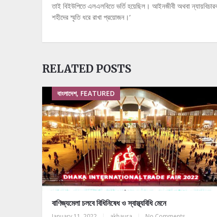
তাই বিইউপিতে এলএলবিতে ভর্তি হয়েছিল। আইনজীবী অথবা ন্যায়বিচারক 
শহীদের স্মৃতি ধরে রাখা প্রয়োজন।’
RELATED POSTS
বাংলাদেশ, FEATURED
বাণিজ্যমেলা চলবে বিধিনিষেধ ও স্বাস্থ্যবিধি মেনে
January 11, 2022
|
akhaura
|
No Comments