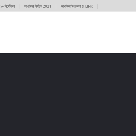
৯ নির্দেশিকা
আখাউড়া নির্বাচন 2021
আখাউড়া উপজেলা & LINK