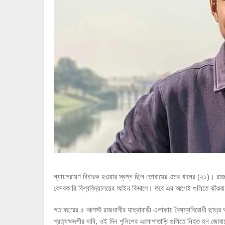
ন্যায়পরায়ণ বিচারক হওয়ার স্বপ্ন ছিল জোবায়ের ওমর খানের (২১)। রাজশা
বেসরকারি বিশ্ববিদ্যালয়ের আইন বিভাগে। তবে এর আগেই গুলিতে ঝাঁঝরা হ
গত বছরের ৫ আগস্ট রাজধানীর যাত্রাবাড়ী এলাকায় বৈষম্যবিরোধী ছাত্র 
প্রত্যক্ষদর্শীর দাবি, ওই দিন পুলিশের এলোপাতাড়ি গুলিতে নিহত হন জোবা