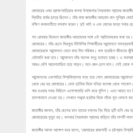
জোবায়ের ওমর ব্রাহ্মণবাড়িয়ার কসবা উপজেলার সৈয়দাবাদ গ্রামের জাহা
দ্বিতীয় বর্ষের ছাত্র ছিলেন। তাঁর বাবা জাহাঙ্গীর আহমেদ খান সুপ্রিম কোর্
দক্ষিণ কদমতলীতে বসবাস করেন। দুই ভাই ও এক বোনের মধ্যে সবার ছ
গত রোববার বিকেলে জাহাঙ্গীর আহমেদের সঙ্গে এই প্রতিবেদকের কথা হয়। 
জোবায়ের। তাঁর ছেলে মিরপুরে বিইউপির শিক্ষার্থীদের আন্দোলনে সমন্বয়
জোবায়েরকে আন্দোলনে যেতে বাধা দিত পরিবার। বলা হয়েছিল জীবনের ঝুঁক
বেইমানি করা হবে। আন্দোলনে তাঁর অনেক বন্ধু হতাহত হচ্ছে। এ অবস্থা
আরও বেশি আবেগতাড়িত হয়ে পড়েন। মনে জেদ চেপে বসে। সেই থেকে প্র
আন্দোলনের একপর্যায়ে বিশ্ববিদ্যালয় বন্ধ হয়ে গেলে জোবায়েরের আন্দোল
থেকে বের হয় জোবায়ের। বেলা দুইটার দিকে দনিয়া কলেজ থেকে শাহবাগ মো
পার হওয়ার সময় মিছিলে এলোপাতাড়ি গুলি করে পুলিশ। এতে আহত হন তি
হাসপাতালে নেওয়া হয়। সেখানে সন্ধ্যা ছয়টার দিকে তাঁকে মৃত ঘোষণা 
জাহাঙ্গীর জানান, তাঁর ছেলের ডান হাতের বগলের নিচ দিয়ে দুটি গুলি বের 
জোবায়েরের মৃত্যু হয়। কসবার সৈয়দাবাদ গ্রামের বাড়িতে তাঁর লাশটি দা
জাহাঙ্গীর আলম আক্ষেপ করে বলেন, ‘জোবায়ের রাজশাহী ও চট্টগ্রাম বিশ্ব