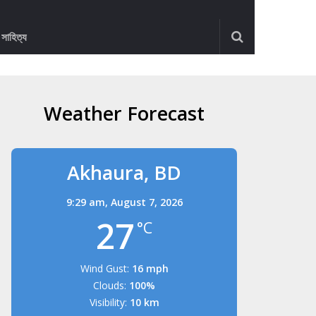
ও সাহিত্য
Weather Forecast
Akhaura, BD
9:29 am,
August 7, 2026
27
°C
Wind Gust:
16 mph
Clouds:
100%
Visibility:
10 km