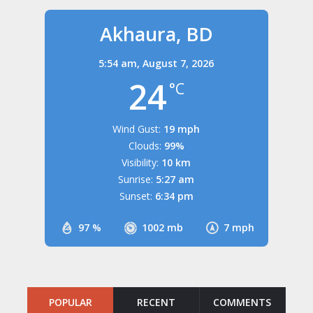
Akhaura, BD
5:54 am,
August 7, 2026
24
°C
Wind Gust:
19 mph
Clouds:
99%
Visibility:
10 km
Sunrise:
5:27 am
Sunset:
6:34 pm
97 %
1002 mb
7 mph
POPULAR
RECENT
COMMENTS