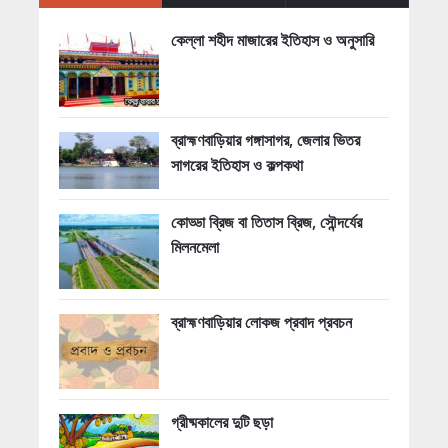
কেল্লা শহীদ মাজারের ইতিহাস ও অনুসারি
ব্রাহ্মণবাড়িয়ার গঙ্গাসাগর, জেলার ভিতর
সাগরের ইতিহাস ও কল্পকথা
কোড্ডা ব্রিজ বা তিতাস ব্রিজ, সৌন্দর্যের
মিলনমেলা
ব্রাহ্মণবাড়িয়ার লোকজ প্রবাদ প্রবচন
গ্রীষ্মকালের দুটি ছড়া