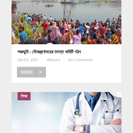
লঞ্চডুবি : নৌমন্ত্রণালয়ের তদন্ত কমিটি গঠন
April 5, 2021
|
akhaura
|
No Comments
MORE
শিক্ষা