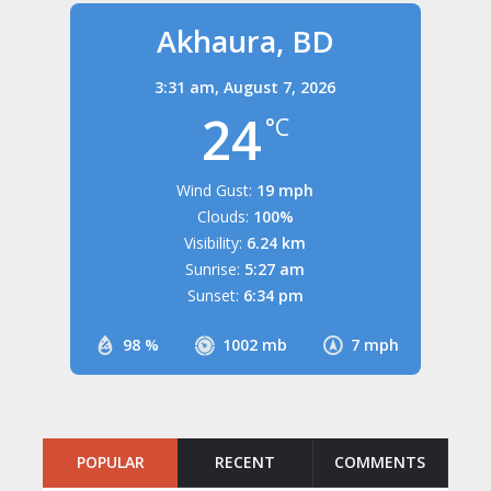
Akhaura, BD
3:31 am,
August 7, 2026
24
°C
Wind Gust:
19 mph
Clouds:
100%
Visibility:
6.24 km
Sunrise:
5:27 am
Sunset:
6:34 pm
98 %
1002 mb
7 mph
POPULAR
RECENT
COMMENTS