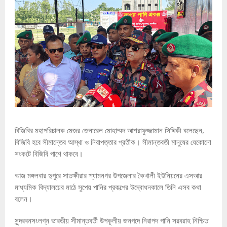
বিজিবির মহাপরিচালক মেজর জেনারেল মোহাম্মদ আশরাফুজ্জামান সিদ্দিকী বলেছেন,
বিজিবি হবে সীমান্তের আস্থা ও নিরাপত্তার প্রতীক। সীমান্তবর্তী মানুষের যেকোনো
সংকটে বিজিবি পাশে থাকবে।
আজ মঙ্গলবার দুপুরে সাতক্ষীরার শ্যামনগর উপজেলার কৈখালী ইউনিয়নের এসআর
মাধ্যমিক বিদ্যালয়ের মাঠে সুপেয় পানির প্রকল্পের উদ্বোধনকালে তিনি এসব কথা
বলেন।
সুন্দরবনসংলগ্ন ভারতীয় সীমান্তবর্তী উপকূলীয় জনপদে নিরাপদ পানি সরবরাহ নিশ্চিত