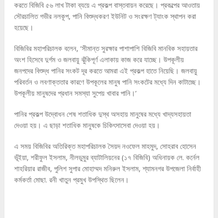
করতে বিজিবি ৫৬ লাখ টাকা ব্যয়ে এ প্রকল্প বাস্তবায়ন করেছে। প্রকল্পের আওতায়
সৌরচালিত গভীর নলকূপ, পানি বিশুদ্ধকরণ ইউনিট ও সংরক্ষণ ট্যাংক স্থাপন করা
হয়েছে।
বিজিবির মহাপরিচালক বলেন, ‘সীমান্ত সুরক্ষার পাশাপাশি বিজিবি মানবিক সহায়তার
অংশ হিসেবে দুর্গম ও জলবায়ু ঝুঁকিপূর্ণ এলাকায় কাজ করে যাচ্ছে। উপকূলীয়
জনপদের বিশুদ্ধ পানির সংকট দূর করতে আমরা এই প্রকল্প হাতে নিয়েছি। জলবায়ু
পরিবর্তন ও লবণাক্ততার কারণে উপকূলের মানুষ পানি সংকটের মধ্যে দিন কাটাচ্ছে।
উপকূলীয় মানুষদের প্রধান সমস্যা সুপেয় খাবার পানি।’
পানির প্রকল্প উদ্বোধন শেষ শতাধিক দুস্থ অসহায় মানুষের মধ্যে খাদ্যসহায়তা
দেওয়া হয়। এ ছাড়া শতাধিক মানুষকে চিকিৎসাসেবা দেওয়া হয়।
এ সময় বিজিবির অতিরিক্ত মহাপরিচালক সৈয়দ নওফেল মাহমুদ, সোহরাব হোসেন
ভূঁইয়া, শরীফুল ইসলাম, নীলডুমুর ব্যাটালিয়নের (১৭ বিজিবি) অধিনায়ক লে. কর্নেল
শাহরিয়ার রাজীব, পুলিশ সুপার মোহাম্মদ মনিরুল ইসলাম, শ্যামনগর উপজেলা নির্বাহী
কর্মকর্তা মোছা. রনী খাতুন প্রমুখ উপস্থিত ছিলেন।