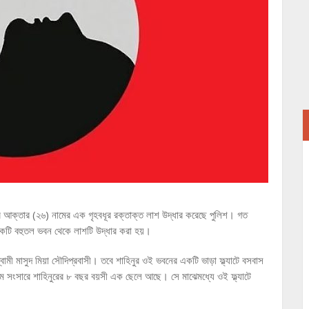
হিনুর আক্তার (২৬) নামের এক গৃহবধূর রক্তাক্ত লাশ উদ্ধার করেছে পুলিশ। গত
র একটি বহুতল ভবন থেকে লাশটি উদ্ধার করা হয়।
্বামী মাসুদ মিয়া সৌদিপ্রবাসী। তবে শাহিনুর ওই ভবনের একটি ভাড়া ফ্ল্যাটে বসবাস
রথম সংসারে শাহিনুরের ৮ বছর বয়সী এক ছেলে আছে। সে মাঝেমধ্যে ওই ফ্ল্যাটে