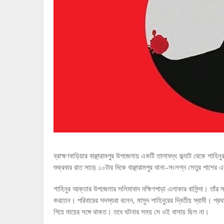
ব্রাহ্মণবাড়িয়ার বাঞ্ছারামপুর উপজেলায় একটি তালাবদ্ধ ফ্ল্যাট থেকে শা
শুক্রবার রাত সাড়ে ১০টার দিকে বাঞ্ছারামপুর থানা–সংলগ্ন সেতুর পাশে
শাহিনুর আক্তার উপজেলার সলিমাবাদ দক্ষিণপাড়া এলাকার বাসিন্দা। তাঁর স
করতেন। পরিবারের সদস্যরা বলেন, মাসুদ শাহিনুরের দ্বিতীয় স্বামী। প্
গিয়ে মায়ের সঙ্গে থাকত। তবে ঘটনার সময় সে ওই বাসায় ছিল না।