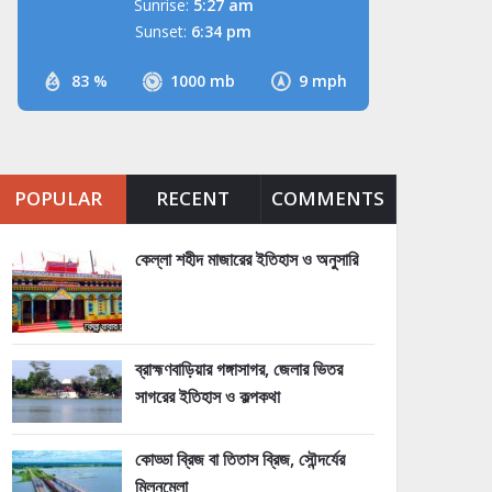
Sunrise:
5:27 am
Sunset:
6:34 pm
83 %
1000 mb
9 mph
POPULAR
RECENT
COMMENTS
কেল্লা শহীদ মাজারের ইতিহাস ও অনুসারি
ব্রাহ্মণবাড়িয়ার গঙ্গাসাগর, জেলার ভিতর
সাগরের ইতিহাস ও কল্পকথা
কোড্ডা ব্রিজ বা তিতাস ব্রিজ, সৌন্দর্যের
মিলনমেলা