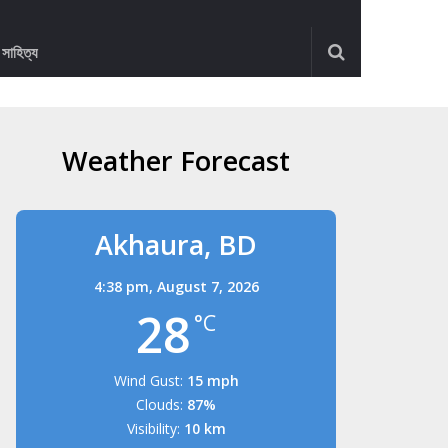
ও সাহিত্য
Weather Forecast
Akhaura, BD
4:38 pm,
August 7, 2026
28
°C
Wind Gust:
15 mph
Clouds:
87%
Visibility:
10 km