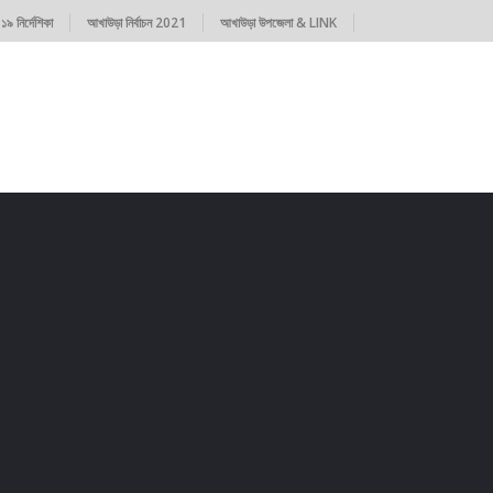
৯ নির্দেশিকা
আখাউড়া নির্বাচন 2021
আখাউড়া উপজেলা & LINK