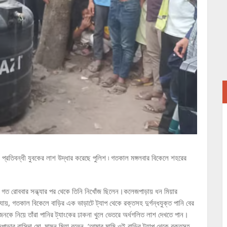
িক প্রতিবন্ধী যুবকের লাশ উদ্ধার করেছে পুলিশ ৷ গতকাল মঙ্গলবার বিকেলে শহরের
।
। গত রোববার সন্ধ্যার পর থেকে তিনি নিখোঁজ ছিলেন।কলেজপাড়ায় ধন মিয়ার
ায়, গতকাল বিকেলে বাড়ির এক ভাড়াটে ট্যাপ থেকে রক্তসহ দুর্গন্ধযুক্ত পানি বের
কে নিয়ে তাঁরা পানির ট্যাংকের ঢাকনা খুলে ভেতরে অর্ধগলিত লাশ দেখতে পান।
়ার বাসিন্দা মো. মামুন মিয়া বলেন, ‘আমার মামি ওই বাড়ির ট্যাপ থেকে রক্তসহ