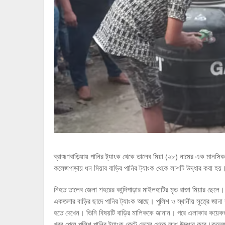
ব্রাহ্মণবাড়িয়ায় পানির ট্যাংক থেকে তালেব মিয়া (২৮) নামের এক মানস
কলেজপাড়ায় ধন মিয়ার বাড়ির পানির ট্যাংক থেকে লাশটি উদ্ধার করা হয়
নিহত তালেব জেলা শহরের কান্দিপাড়ার মাইলহাটির মৃত রাজা মিয়ার ছেলে
একতলার বাড়ির ছাদে পানির ট্যাংক আছে। পুলিশ ও স্থানীয় সূত্রে জানা য
হতে দেখেন। তিনি বিষয়টি বাড়ির মালিককে জানান। পরে এলাকার কয়েকজন
খবর পেয়ে পুলিশ পানির ট্যাংক কেটে ভেতর থেকে লাশ উদ্ধার করে।কলেজপাড