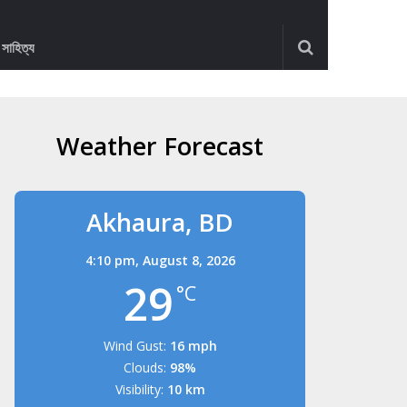
ও সাহিত্য
Weather Forecast
Akhaura, BD
4:10 pm,
August 8, 2026
29
°C
Wind Gust:
16 mph
Clouds:
98%
Visibility:
10 km