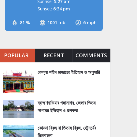
Sunrise:
5:27 am
Sunset:
6:34 pm
81 %
1001 mb
6 mph
POPULAR
RECENT
COMMENTS
কেল্লা শহীদ মাজারের ইতিহাস ও অনুসারি
ব্রাহ্মণবাড়িয়ার গঙ্গাসাগর, জেলার ভিতর
সাগরের ইতিহাস ও কল্পকথা
কোড্ডা ব্রিজ বা তিতাস ব্রিজ, সৌন্দর্যের
মিলনমেলা