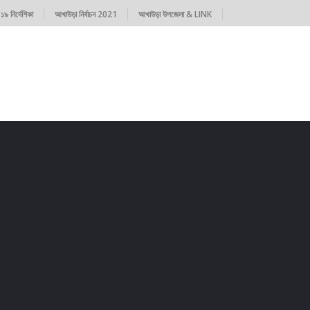
৯ নির্দেশিকা
আখাউড়া নির্বাচন 2021
আখাউড়া উপজেলা & LINK