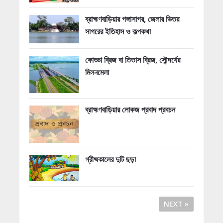
ব্রাহ্মণবাড়িয়ার গঙ্গাসাগর, জেলার ভিতর
সাগরের ইতিহাস ও কল্পকথা
কোড্ডা ব্রিজ বা তিতাস ব্রিজ, সৌন্দর্যের
মিলনমেলা
ব্রাহ্মণবাড়িয়ার লোকজ প্রবাদ প্রবচন
গ্রীষ্মকালের দুটি ছড়া
NEXT »