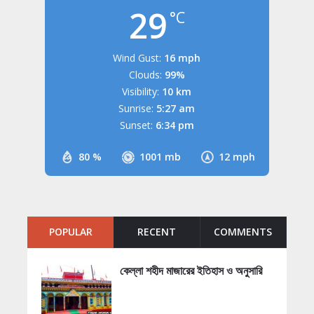
29
°C
Wind Gust:
16 mph
Clouds:
99%
Visibility:
10 km
Sunrise:
5:27 am
Sunset:
6:34 pm
80 %
1001 mb
12 mph
POPULAR
RECENT
COMMENTS
কেল্লা শহীদ মাজারের ইতিহাস ও অনুসারি