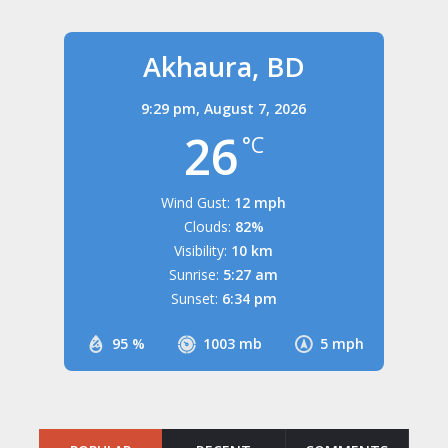
Akhaura, BD
9:29 pm,
August 7, 2026
26
°C
Wind Gust:
12 mph
Clouds:
82%
Visibility:
10 km
Sunrise:
5:27 am
Sunset:
6:34 pm
95 %
1003 mb
5 mph