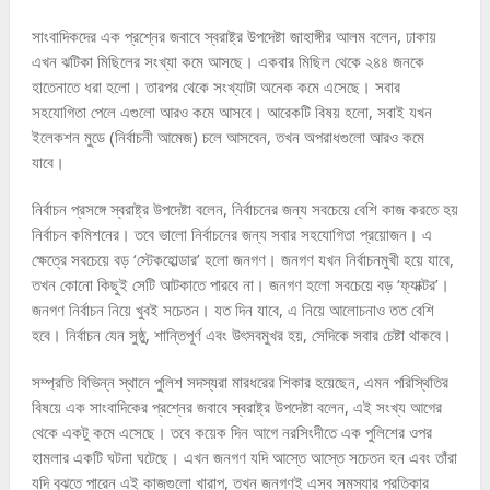
সাংবাদিকদের এক প্রশ্নের জবাবে স্বরাষ্ট্র উপদেষ্টা জাহাঙ্গীর আলম বলেন, ঢাকায়
এখন ঝটিকা মিছিলের সংখ্যা কমে আসছে। একবার মিছিল থেকে ২৪৪ জনকে
হাতেনাতে ধরা হলো। তারপর থেকে সংখ্যাটা অনেক কমে এসেছে। সবার
সহযোগিতা পেলে এগুলো আরও কমে আসবে। আরেকটি বিষয় হলো, সবাই যখন
ইলেকশন মুডে (নির্বাচনী আমেজ) চলে আসবেন, তখন অপরাধগুলো আরও কমে
যাবে।
নির্বাচন প্রসঙ্গে স্বরাষ্ট্র উপদেষ্টা বলেন, নির্বাচনের জন্য সবচেয়ে বেশি কাজ করতে হয়
নির্বাচন কমিশনের। তবে ভালো নির্বাচনের জন্য সবার সহযোগিতা প্রয়োজন। এ
ক্ষেত্রে সবচেয়ে বড় ‘স্টেকহোল্ডার’ হলো জনগণ। জনগণ যখন নির্বাচনমুখী হয়ে যাবে,
তখন কোনো কিছুই সেটি আটকাতে পারবে না। জনগণ হলো সবচেয়ে বড় ‘ফ্যাক্টর’।
জনগণ নির্বাচন নিয়ে খুবই সচেতন। যত দিন যাবে, এ নিয়ে আলোচনাও তত বেশি
হবে। নির্বাচন যেন সুষ্ঠু, শান্তিপূর্ণ এবং উৎসবমুখর হয়, সেদিকে সবার চেষ্টা থাকবে।
সম্প্রতি বিভিন্ন স্থানে পুলিশ সদস্যরা মারধরের শিকার হয়েছেন, এমন পরিস্থিতির
বিষয়ে এক সাংবাদিকের প্রশ্নের জবাবে স্বরাষ্ট্র উপদেষ্টা বলেন, এই সংখ্য আগের
থেকে একটু কমে এসেছে। তবে কয়েক দিন আগে নরসিংদীতে এক পুলিশের ওপর
হামলার একটি ঘটনা ঘটেছে। এখন জনগণ যদি আস্তে আস্তে সচেতন হন এবং তাঁরা
যদি বুঝতে পারেন এই কাজগুলো খারাপ, তখন জনগণই এসব সমস্যার প্রতিকার