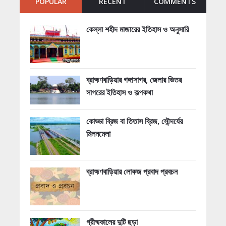
POPULAR
RECENT
COMMENTS
কেল্লা শহীদ মাজারের ইতিহাস ও অনুসারি
ব্রাহ্মণবাড়িয়ার গঙ্গাসাগর, জেলার ভিতর
সাগরের ইতিহাস ও কল্পকথা
কোড্ডা ব্রিজ বা তিতাস ব্রিজ, সৌন্দর্যের
মিলনমেলা
ব্রাহ্মণবাড়িয়ার লোকজ প্রবাদ প্রবচন
গ্রীষ্মকালের দুটি ছড়া