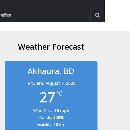
ও সাহিত্য
Weather Forecast
Akhaura, BD
9:13 am,
August 7, 2026
27
°C
Wind Gust:
16 mph
Clouds:
100%
Visibility:
10 km