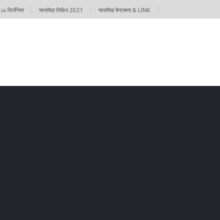
৯ নির্দেশিকা
আখাউড়া নির্বাচন 2021
আখাউড়া উপজেলা & LINK