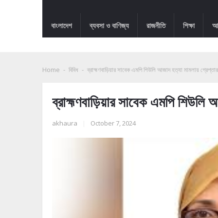
বাংলাদেশ
ব্যবসা ও বাণিজ্য
রাজনীতি
শিক্ষা
আন
Home
-
বিবিধ
-
ব্রাহ্মণবাড়িয়ার সাবেক এমপি শিউলি আজাদ হত্যা মামলায় গ্রেপ্তার
ব্রাহ্মণবাড়িয়ার সাবেক এমপি শিউলি আ
akhaura
|
October 7, 2024