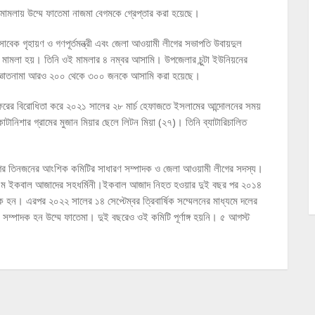
মামলায় উম্মে ফাতেমা নাজমা বেগমকে গ্রেপ্তার করা হয়েছে।
সাবেক গৃহায়ণ ও গণপূর্তমন্ত্রী এবং জেলা আওয়ামী লীগের সভাপতি উবায়দুল
া মামলা হয়। তিনি ওই মামলার ৪ নম্বর আসামি। উপজেলার চুন্টা ইউনিয়নের
এতে অজ্ঞাতনামা আরও ২০০ থেকে ৩০০ জনকে আসামি করা হয়েছে।
ির সফরের বিরোধিতা করে ২০২১ সালের ২৮ মার্চ হেফাজতে ইসলামের আন্দোলনের সময়
নিশার গ্রামের মুজান মিয়ার ছেলে লিটন মিয়া (২৭)। তিনি ব্যাটারিচালিত
 লীগের তিনজনের আংশিক কমিটির সাধারণ সম্পাদক ও জেলা আওয়ামী লীগের সদস্য।
ে এম ইকবাল আজাদের সহধর্মিনী।ইকবাল আজাদ নিহত হওয়ার দুই বছর পর ২০১৪
ক হন। এরপর ২০২২ সালের ১৪ সেপ্টেম্বর ত্রিবার্ষিক সম্মেলনের মাধ্যমে দলের
সম্পাদক হন উম্মে ফাতেমা। দুই বছরেও ওই কমিটি পূর্ণাঙ্গ হয়নি। ৫ আগস্ট