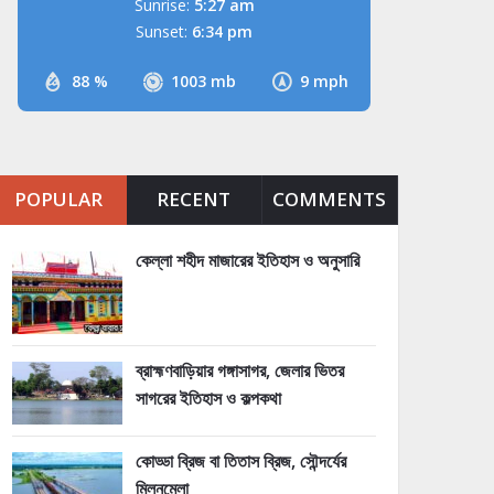
Sunrise:
5:27 am
Sunset:
6:34 pm
88 %
1003 mb
9 mph
POPULAR
RECENT
COMMENTS
কেল্লা শহীদ মাজারের ইতিহাস ও অনুসারি
ব্রাহ্মণবাড়িয়ার গঙ্গাসাগর, জেলার ভিতর
সাগরের ইতিহাস ও কল্পকথা
কোড্ডা ব্রিজ বা তিতাস ব্রিজ, সৌন্দর্যের
মিলনমেলা