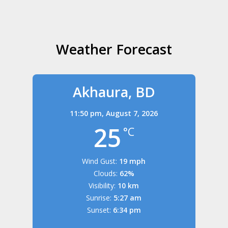
Weather Forecast
Akhaura, BD
11:50 pm,
August 7, 2026
25
°C
Wind Gust:
19 mph
Clouds:
62%
Visibility:
10 km
Sunrise:
5:27 am
Sunset:
6:34 pm