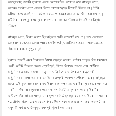
আয়াতুল্লাহ খামেনি হত্যাকাণ্ডকে ‘কাপুরুষচিত’ উল্লেখ করে রাষ্ট্রদূত বলেন,
আমাদের সর্বোচ্চ নেতা কোনো বিশেষ আশ্রয়কেন্দ্রে বিশ্বাসী ছিলেন না। তিনি
অফিসে কাজ করছিলেন। হঠাৎ সেখানে আক্রমণ করে তাকে শহীদ করা হয়েছে।
এটি ইরানের গোয়েন্দা সংস্থার ব্যর্থতা নয়, বরং আমেরিকা ও ইসরাইলের নিকৃষ্ট
পরিকল্পনা।
রাষ্ট্রদূত ব‌লেন, ইরান কখনো ইসরাইলের প্রতি আগ্রাসী হবে না। তবে যেকোনো
আগ্রাসনের ক্ষেত্রে আমরা শেষ রক্তবিন্দু পর্যন্ত প্রতিরোধ করব। অপমানজনক
বেঁচে থাকার চেয়ে মৃত্যু শ্রেষ্ঠ।
ইরানের পরবর্তী নেতা নির্বাচনের বিষয়ে রাষ্ট্রদূত জানান, বর্তমান নেতৃত্ব তিন সদস্যের
একটি কমিটি নিয়ন্ত্রণ করছে প্রেসিডেন্ট, বিচার বিভাগের প্রধান এবং গার্ডিয়ান
কাউন্সিলের একজন সদস্য। নতুন নেতা নির্বাচনের দায়িত্ব তাদের এক্সপার্ট
কাউন্সিলের। আশা করা যায় অল্প দিনের মধ্যেই ফলাফলে পৌঁছানো হবে। রাষ্ট্রদূত
বলেন, এই যুদ্ধ শুরু হওয়ার পরে ইরানের জনগণ সরকারের বিরুদ্ধে কোনো স্লোগান
দেয়নি। শহীদ আয়াতুল্লাহর পরে লক্ষ লক্ষ ইরানি রাস্তায় নেমেছে। ইরানিরা
জাতীয়তাবাদী; বাইরের আগ্রাসনের মুখে সবাই ঐক্যবদ্ধ হয়। যখনই কোনো ধরনের
সহযোগিতা চাওয়া হবে বা কোনো বিষয় ইরান সরকারকে জানানো হবে, অবশ্যই সে
অনুযায়ী সর্বোচ্চ ও উপযুক্ত ব্যবস্থা গ্রহণ করা হবে।