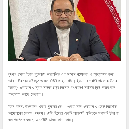
বুধবার ঢাকার ইরান দূতাবাসে আয়োজিত এক সংবাদ সম্মেলনে এ প্রত্যাশার কথা
জানান ইরানের রাষ্ট্রদূত জলিল রহিমী জাহানাবাদী। ইরানে আগ্রাসী হামলাকারীদের
বিরুদ্ধে ওআইসি ও ন্যাম সদস্য রাষ্ট্র হিসেবে বাংলাদেশ সরাসরি নিন্দা করবে বলে
প্রত্যাশা করছে তেহরান।
তিনি বলেন, বাংলাদেশ একটি মুসলিম দেশ। একই সঙ্গে ওআইসি ও জোট নিরপেক্ষ
আন্দোলনের (ন্যাম) সদস্য। সেই হিসেবে একটি আগ্রাসী শক্তিকে সরাসরি নিন্দা বা
এর প্রতিবাদ করবে, এমনটাই আমরা আশা করি।