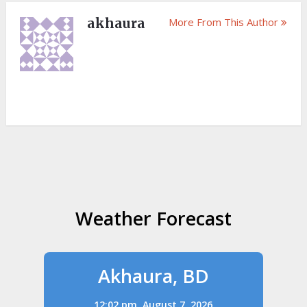
akhaura
More From This Author
Weather Forecast
Akhaura, BD
12:02 pm,
August 7, 2026