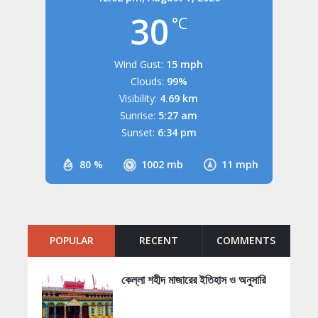
30
°C
Wind Gust:
15 mph
Clouds:
99%
Visibility:
4.69 km
Sunrise:
5:27 am
Sunset:
6:34 pm
80 %
1002 mb
11 mph
POPULAR
RECENT
COMMENTS
কেল্লা শহীদ মাজারের ইতিহাস ও অনুসারি