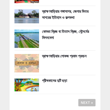
ব্রাহ্মণবাড়িয়ার গঙ্গাসাগর, জেলার ভিতর
সাগরের ইতিহাস ও কল্পকথা
কোড্ডা ব্রিজ বা তিতাস ব্রিজ, সৌন্দর্যের
মিলনমেলা
ব্রাহ্মণবাড়িয়ার লোকজ প্রবাদ প্রবচন
গ্রীষ্মকালের দুটি ছড়া
NEXT »