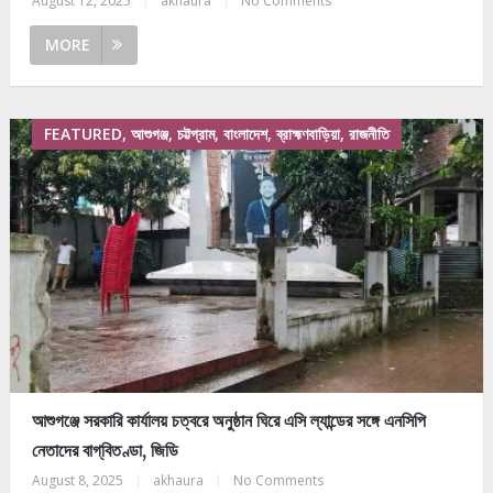
August 12, 2025
|
akhaura
|
No Comments
MORE
FEATURED, আশুগঞ্জ, চট্টগ্রাম, বাংলাদেশ, ব্রাহ্মণবাড়িয়া, রাজনীতি
আশুগঞ্জে সরকারি কার্যালয় চত্বরে অনুষ্ঠান ঘিরে এসি ল্যান্ডের সঙ্গে এনসিপি
নেতাদের বাগ্‌বিতণ্ডা, জিডি
August 8, 2025
|
akhaura
|
No Comments