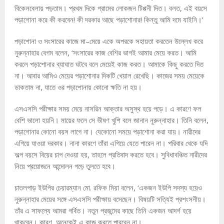
বিকেলবেলায় পড়তাম। প্রথম দিকে গ্রামের লোকজন টিপ্পনী দিত। বলত, এই বয়সে
পড়াশোনা করে কী করবেন! কী দরকার আছে পড়াশোনার! কিন্তু আমি দমে যাইনি।’
পড়াশোনা ও সংসারের কাজে মা–মেয়ে একে অপরকে সহায়তা করতেন উল্লেখ করে
নুরুন্নাহার বেগম বলেন, ‘সংসারের কাজ বেশির ভাগই আমার মেয়ে করত। আমি
করলে পড়াশোনার ব্যাঘাত ঘটবে বলে মেয়েই কাজ করত। আমাকে কিছু করতে দিত
না। আবার আমিও মেয়ের পড়াশোনার দিকটি খেয়াল রেখেছি। কাজের সময় মেয়েকে
ডাকতাম না, যাতে ওর পড়াশোনায় কোনো ক্ষতি না হয়।
এসএসসি পরীক্ষার সময় মেয়ে নাসরিন আক্তার অসুস্থ হয়ে পড়ে। এ কারণে ফল
বেশি ভালো হয়নি। মায়ের ফলে সে ভীষণ খুশি বলে জানান নুরুন্নাহার। তিনি বলেন,
পড়াশোনার কোনো বয়স লাগে না। যেকোনো সময়ে পড়াশোনা করা যায়। নারীদের
এগিয়ে যাওয়া দরকার। নানা কারণে তাঁরা এগিয়ে যেতে পারেন না। পরিবার থেকে যদি
অল্প বয়সে বিয়ের চাপ দেওয়া হয়, তাহলে প্রতিবাদ করতে হবে। সুবিধাবঞ্চিত নারীদের
নিয়ে প্রয়োজনে আন্দোলন গড়ে তুলতে হবে।
চাতলপাড় ইউপির চেয়ারম্যান মো. রফিক মিয়া বলেন, ‘একজন ইউপি সদস্য হয়েও
নুরুন্নাহার মেয়ের সঙ্গে এসএসসি পরীক্ষায় বসেছেন। বিষয়টি সত্যিই প্রশংসনীয়।
তাঁর এ সাফল্যে আমরা গর্বিত। নতুন প্রজন্মের কাছে তিনি একজন আদর্শ হয়ে
থাকবেন। কারণ, অনেকেই এ কাজ করতে পারবেন না।