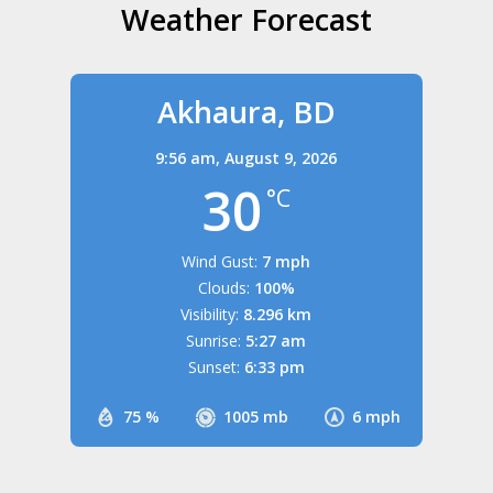
Weather Forecast
Akhaura, BD
9:56 am,
August 9, 2026
30
°C
Wind Gust:
7 mph
Clouds:
100%
Visibility:
8.296 km
Sunrise:
5:27 am
Sunset:
6:33 pm
75 %
1005 mb
6 mph