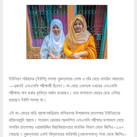
ইউনিয়ন পরিষদের (ইউপি) সদস্য নুরুন্নাহার বেগম ও তাঁর মেয়ে নাসরিন আক্তার
—দুজনই এসএসসি পরীক্ষার্থী ছিলেন। মা-মেয়ে একসঙ্গে এবারের এসএসসি
পরীক্ষায় পাস করার কৃতিত্ব অর্জন করেছেন। তবে ফলাফলে মেয়ের চেয়ে এগিয়ে
রয়েছেন ইউপি সদস্য মা।
এই মা–মেয়ের বাড়ি ব্রাহ্মণবাড়িয়ার নাসিরনগর উপজেলার চাতলপাড় ইউনিয়নের
কাঁঠালকান্দি গ্রামে। গতকাল রোববার প্রকাশিত এসএসসি পরীক্ষার ফলাফলে মেয়ে
নাসরিন চাতলপাড় ওয়াজউদ্দিন উচ্চবিদ্যালয়ের মানবিক বিভাগ থেকে জিপিএ–২.৬৭
পেয়েছে। নুরুন্নাহার একই বিদ্যালয়ের কারিগরি (ভোকেশনাল) শাখা থেকে জিপিএ–