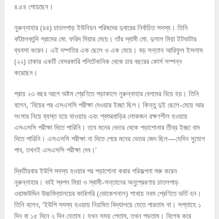
৪.৫৪ পেয়েছেন।
নুরুন্নাহার (৪৪) চাতলপাড় ইউনিয়ন পরিষদের দুবারের নির্বাচিত সদস্য। তিনি
কাঁঠালকান্দি গ্রামের মো. ফরিদ মিয়ার মেয়ে। তাঁর স্বামী মো. দুলাল মিয়া ইটভাটার
ব্যবসা করেন। এই দম্পতির এক ছেলে ও এক মেয়ে। বড় সন্তান আরিফুল ইসলাম
(২২) ঢাকার একটি বেসরকারি পলিটেকনিক থেকে চার বছরের কোর্স সম্পন্ন
করেছেন।
প্রায় ২৩ বছর আগে অষ্টম শ্রেণিতে পড়াকালে নুরুন্নাহার বেগমের বিয়ে হয়। তিনি
বলেন, ‘বিয়ের পর এসএসসি পরীক্ষা দেওয়ার ইচ্ছা ছিল। কিন্তু দুই ছেলে-মেয়ে আর
সংসার নিয়ে ব্যস্ত হয়ে যাওয়ায় এবং শ্বশুরবাড়ির লোকজন রক্ষণশীল হওয়ায়
এসএসসি পরীক্ষা দিতে পারিনি। তবে মনের ভেতর থেকে পড়াশোনার তীব্র ইচ্ছা বাদ
দিতে পারিনি। এসএসসি পরীক্ষা না দিতে পেরে মনের ভেতর জেদ ছিল—যেদিন সুযোগ
পাব, তখনই এসএসসি পরীক্ষা দেব।’
দ্বিতীয়বার ইউপি সদস্য হওয়ার পর পড়াশোনা করার পরিকল্পনা শুরু করেন
নুরুন্নাহার। ভাই স্বপন মিয়া ও স্বামী-সন্তানের অনুপ্রেরণায় চাতলপাড়
ওয়াজউদ্দিন উচ্চবিদ্যালয়ের কারিগরি (ভোকেশনাল) শাখায় নবম শ্রেণিতে ভর্তি হন।
তিনি বলেন, ‘ইউপি সদস্য হওয়ায় নিয়মিত বিদ্যালয়ে যেতে পারতাম না। সপ্তাহে ১
দিন বা ১৫ দিনে ২ দিন যেতাম। যখন সময় পেতাম, তখন পড়তাম। বিশেষ করে