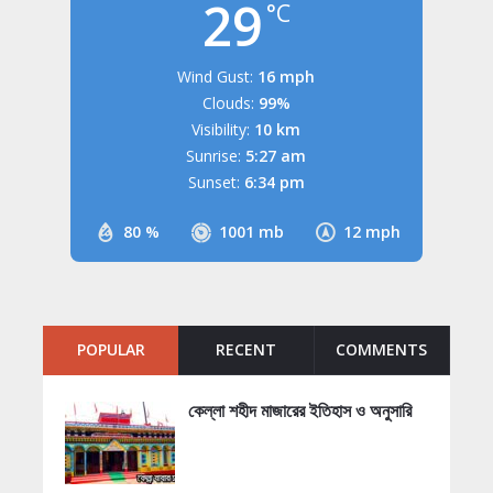
29
°C
Wind Gust:
16 mph
Clouds:
99%
Visibility:
10 km
Sunrise:
5:27 am
Sunset:
6:34 pm
80 %
1001 mb
12 mph
POPULAR
RECENT
COMMENTS
কেল্লা শহীদ মাজারের ইতিহাস ও অনুসারি