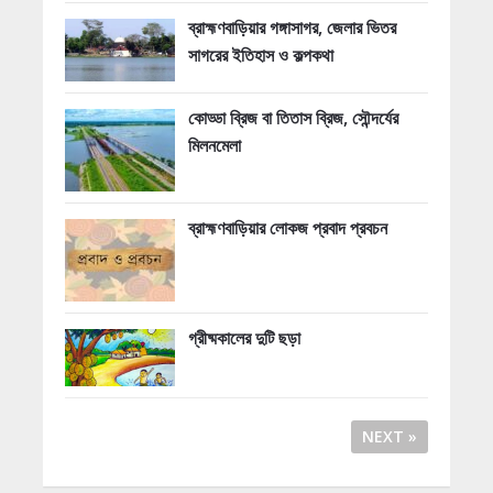
ব্রাহ্মণবাড়িয়ার গঙ্গাসাগর, জেলার ভিতর
সাগরের ইতিহাস ও কল্পকথা
কোড্ডা ব্রিজ বা তিতাস ব্রিজ, সৌন্দর্যের
মিলনমেলা
ব্রাহ্মণবাড়িয়ার লোকজ প্রবাদ প্রবচন
গ্রীষ্মকালের দুটি ছড়া
NEXT »