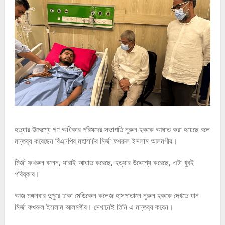
হত্যার উদ্দেশ্যে গণ অধিকার পরিষদের সভাপতি নুরুল হককে আঘাত করা হয়েছে বলে
মন্তব্য করেছেন বিএনপির মহাসচিব মির্জা ফখরুল ইসলাম আলমগীর।
মির্জা ফখরুল বলেন, যারাই আঘাত করেছে, হত্যার উদ্দেশ্যে করেছে, এটা খুবই
পরিষ্কার।
আজ মঙ্গলবার দুপুরে ঢাকা মেডিকেল কলেজ হাসপাতালে নুরুল হককে দেখতে যান
মির্জা ফখরুল ইসলাম আলমগীর। সেখানেই তিনি এ মন্তব্য করেন।