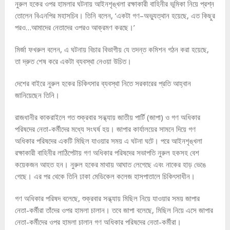
নুরুল হকের ওপর হামলার ঘটনায় আইনশৃঙ্খলা রক্ষাকারী বাহিনীর ভূমিকা নিয়ে প্রশ্ন
তোলেন বিএনপির মহাসচিব। তিনি বলেন, ‘একটা গণ–অভ্যুত্থান হয়েছে, এত কিছুর
পরও…আমাদের নেতাদের ওপরও আক্রমণ করছে।’
মির্জা ফখরুল বলেন, এ ঘটনায় বিচার বিভাগীয় যে তদন্ত কমিশন গঠন করা হয়েছে,
তা দ্রুত শেষ করে একটা ব্যবস্থা নেওয়া উচিত।
দেশের বাইরে নুরুল হকের চিকিৎসার ব্যবস্থা নিতে সরকারের প্রতি আহ্বান
জানিয়েছেন তিনি।
রাজধানীর কাকরাইলে গত শুক্রবার সন্ধ্যায় জাতীয় পার্টি (জাপা) ও গণ অধিকার
পরিষদের নেতা-কর্মীদের মধ্যে সংঘর্ষ হয়। জাপার কার্যালয়ের সামনে দিয়ে গণ
অধিকার পরিষদের একটি মিছিল যাওয়ার সময় এ ঘটনা ঘটে। পরে আইনশৃঙ্খলা
রক্ষাকারী বাহিনীর লাঠিপেটায় গণ অধিকার পরিষদের সভাপতি নুরুল হকসহ বেশ
কয়েকজন আহত হন। নুরুল হকের মাথায় আঘাত লেগেছে এবং নাকের হাড় ভেঙে
গেছে। এর পর থেকে তিনি ঢাকা মেডিকেল কলেজ হাসপাতালে চিকিৎসাধীন।
গণ অধিকার পরিষদ বলেছে, শুক্রবার সন্ধ্যায় মিছিল নিয়ে যাওয়ার সময় জাপার
নেতা-কর্মীরা তাঁদের ওপর হামলা চালান। তবে জাপা বলেছে, মিছিল নিয়ে এসে জাপার
নেতা-কর্মীদের ওপর হামলা চালান গণ অধিকার পরিষদের নেতা-কর্মীরা।