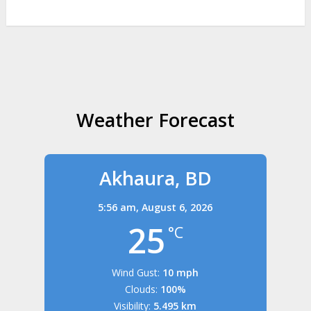
Weather Forecast
Akhaura, BD
5:56 am,
August 6, 2026
25
°C
Wind Gust:
10 mph
Clouds:
100%
Visibility:
5.495 km