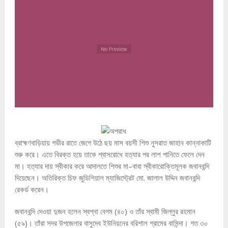
ব্রাহ্মণবাড়িয়ায় গভীর রাতে জেগে উঠে ছয় মাস বয়সী শিশু নুসরাত জাহান কান্নাকাটি
শুরু করে। এতে বিরক্ত হয়ে তাকে শ্বাসরোধে হত্যার পর লাশ পানিতে ফেলে দেন
মা। হত্যার দায় স্বীকার করে আদালতে শিশুর মা–বাবা স্বীকারোক্তিমূলক জবানবন্দি
দিয়েছেন। অতিরিক্ত চিফ জুডিশিয়াল ম্যাজিস্ট্রেট মো. জালাল উদ্দিন জবানবন্দি
রেকর্ড করেন।
জবানবন্দি দেওয়া দুজন হলেন স্বপ্না বেগম (৪০) ও তাঁর স্বামী জিল্লুর রহমান
(৫৯)। তাঁরা সদর উপজেলার বাসুদেব ইউনিয়নের বরিশাল গ্রামের বাসিন্দা। গত ৩০