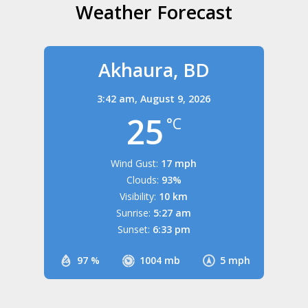
Weather Forecast
Akhaura, BD
3:42 am,
August 9, 2026
25
°C
Wind Gust:
17 mph
Clouds:
93%
Visibility:
10 km
Sunrise:
5:27 am
Sunset:
6:33 pm
97 %
1004 mb
5 mph