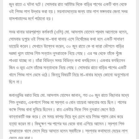
জুন রাতে এ ঘটনা ঘটে। সোমবার রাত আটটার দিকে বাড়ির পাশের একটি খাল থেকে
ওই শিশুর লাশ উদ্ধার করা হয়। ময়নাতদন্তের জন্য তার লাশ মঙ্গলবার জেলা সদর
হাসপাতালের মর্গে পাঠানো হয়।
সদর থানার ভারপ্রাপ্ত কর্মকর্তা (ওসি) মো. আসলাম হোসেন প্রথম আলোকে বলেন,
সোমবার দুপুরে ওই শিশুর মা–বাবা থানায় এসে নিখোঁজের কথা বলে একটি সাধারণ
ডায়েরি করেন। সেখানে উল্লেখ করেন, ৩০ জুন রাতে কে বা কারা কৌশলে বাড়ির
দরজা খুলে তাদের শিশু সন্তান নুসরাতকে নিয়ে গেছে। এর পর থেকে তাঁকে খুঁজে
পাওয়া যাচ্ছে না। তাঁরা বিভিন্ন সময় বিভিন্ন কথা বলছিলেন। একবার বলছিলেন
জিন ও ভূত এসে তাঁদের সন্তানকে নিয়ে গেছে। সোমবার রাতে বাড়ির পাশের একটি
খালে শিশুর লাশ ভেসে ওঠে। কিন্তু বিষয়টি নিয়ে মা–বাবার মধ্যে কোনো অনুশোচনা
ছিল না।
জবানবন্দির বরাত দিয়ে মো. আসলাম হোসেন জানান, গত ৩০ জুন রাতে বিছানার মধ্যে
শিশু নুসরাত, একপাশে শিশুর মা স্বপ্না ও বোন তায়েবা আক্তার শুয়ে ছিল। পাশের
কক্ষে শিশুর বাবা ঘুমিয়ে ছিলেন। রাত একটার দিকে শিশু নুসরাত জেগে উঠে
কান্নাকাটি শুরু করে। সে সময় কাপড় দিয়ে মুখ চেপে ধরে শিশুর শ্বাস রোধ করে
হত্যা করেন মা। কিছুক্ষণ পর পাশের ঘর থেকে বাবা এগিয়ে আসেন। স্বপ্না শিশু
নুসরাতকে খালে ফেলে দিয়ে আসতে বলেন স্বামীকে। স্বপ্নার কথামতো মেয়ের লাশ
ফেলে দেন বাবা।