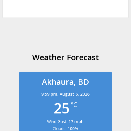
Weather Forecast
Akhaura, BD
9:59 pm,
August 6, 2026
25
°C
Wind Gust:
17 mph
Clouds:
100%