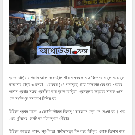
ব্রাহ্মণবাড়িয়ায় প্রথম আলো ও ডেইলি স্টার বন্ধের দাবিতে বিক্ষোভ মিছিল করেছেন
মাদরাসার ছাত্র ও জনতা। রোববার (২৪ নভেম্বর) রাতে মিছিলটি বের হয়ে শহরের
প্রধান প্রধান সড়ক প্রদক্ষিণ করে ব্রাহ্মণবাড়িয়া প্রেসক্লাব চত্বরের সামনে এসে
এক সংক্ষিপ্ত সমাবেশে মিলিত হয়।
মিছিলে প্রথম আলো ও ডেইলি স্টারের বিরুদ্ধে নানারকম স্লোগান দেওয়া হয়। খবর
পেয়ে পুলিশের একটি দল ঘটনাস্থলে পৌঁছায়।
মিছিলে বক্তারা বলেন, স্বাধীনতা-সার্বভৌমত্ব লীন করে দিল্লির এজেন্ট হিসেবে কাজ