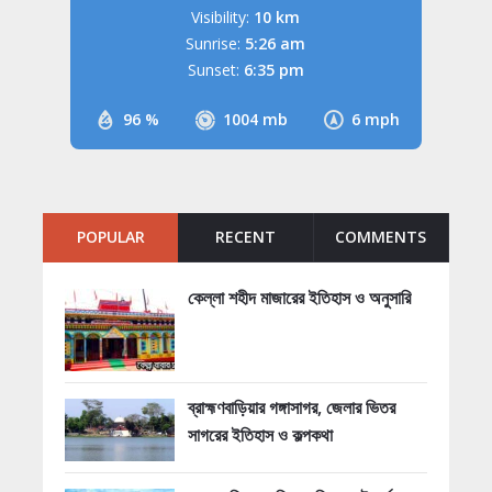
Visibility:
10 km
Sunrise:
5:26 am
Sunset:
6:35 pm
96 %
1004 mb
6 mph
POPULAR
RECENT
COMMENTS
কেল্লা শহীদ মাজারের ইতিহাস ও অনুসারি
ব্রাহ্মণবাড়িয়ার গঙ্গাসাগর, জেলার ভিতর
সাগরের ইতিহাস ও কল্পকথা