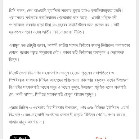
তিনি বলেন, দেশ আওয়ামী ফ্যাসিস্ট সরকার মুক্ত হলেও ফ্যাসিবাদমুক্ত হয়নি।
প্রশাসনের সর্বস্তরে ফ্যাসিবাদের প্রেতাত্মারা বসে আছে। একটি শক্তিশালী
গণতান্ত্রিক সরকার ছাড়া টানা ১৬ বছরের ফ্যাসিস্টদের দমন সম্ভব নয়। তাই
দ্রুততম সময়ের মধ্যে জাতীয় নির্বাচন দেওয়া উচিত।
এনামুল হক চৌধুরী বলেন, আগামী জাতীয় সংসদ নির্বাচনে ডাকসু নির্বাচনের ফলাফলের
কোনো প্রভাব পড়ার সম্ভাবনা নেই। কারণ দুটি নির্বাচনের অবস্থান ও প্রেক্ষাপট
ভিন্ন।
সিলেট জেলা বিএনপির সহসভাপতি নজমুল হোসেন পুতুলের সভাপতিত্বে ও
শিশুবিষয়ক সম্পাদক সিদ্দিক আহমদের পরিচালনায় পথসভায় বক্তব্য রাখেন উপজেলা
বিএনপির সহসভাপতি আব্দুস সবুর ও আব্দুল কুদ্দুস, উপজেলা শ্রমিক দলের সভাপতি
মো. আলী হাসান, সিনিয়র সহসভাপতি জেবুল আহমদ প্রমুখ।
প্রচার মিছিল ও পথসভায় বিয়ানীবাজার উপজেলা, পৌর এবং বিভিন্ন ইউনিয়ন-ওয়ার্ড
বিএনপি ও অঙ্গ-সহযোগী সংগঠনের নেতাকর্মী ছাড়াও বিভিন্ন শ্রেণি-পেশার কয়েক
হাজার মানুষ অংশ নেন।
Pin It