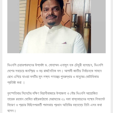
বিএনপি চেয়ারপারসনের উপদেষ্টা ড. মোহাম্মদ এনামুল হক চৌধুরী বলেছেন, বিএনপি
দেশের সবচেয়ে জনপ্রিয় ও বড় রাজনৈতিক দল। আগামী জাতীয় নির্বাচনকে সামনে
রেখে এগিয়ে যাওয়া দলটির মূল লক্ষ্য গণতন্ত্র পুনরুদ্ধার ও মানুষের ভোটাধিকার
প্রতিষ্ঠা করা ।
বৃহস্পতিবার সিলেটের দক্ষিণ বিয়ানীবাজারে উপজেলা ও পৌর বিএনপি আয়োজিত
তারেক রহমান ঘোষিত রাষ্ট্রকাঠামো মেরামতের ৩১ দফা বাস্তবায়নের লক্ষ্যে লিফলেট
বিতরণ ও প্রচার মিছিলপরবর্তী পথসভায় প্রধান অতিথির বক্তব্যে তিনি এসব কথা
বলেন।