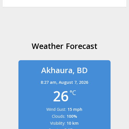
Weather Forecast
Akhaura, BD
8:27 am,
August 7, 2026
26
°C
Wind Gust:
15 mph
Clouds:
100%
Visibility:
10 km