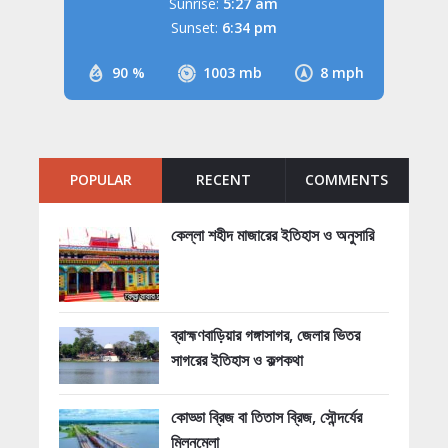
Sunrise:
5:27 am
Sunset:
6:34 pm
90 %
1003 mb
8 mph
POPULAR
RECENT
COMMENTS
কেল্লা শহীদ মাজারের ইতিহাস ও অনুসারি
ব্রাহ্মণবাড়িয়ার গঙ্গাসাগর, জেলার ভিতর
সাগরের ইতিহাস ও কল্পকথা
কোড্ডা ব্রিজ বা তিতাস ব্রিজ, সৌন্দর্যের
মিলনমেলা