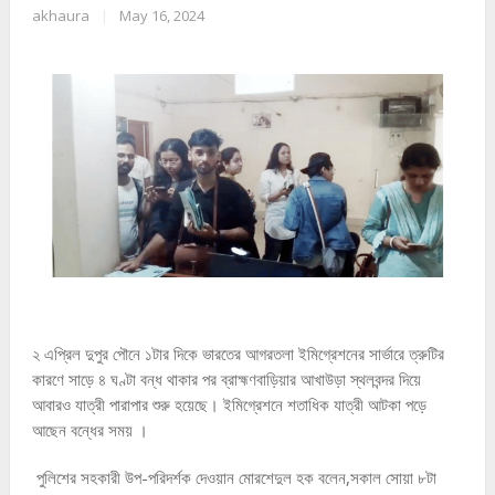
akhaura
|
May 16, 2024
২ এপ্রিল দুপুর পৌনে ১টার দিকে ভারতের আগরতলা ইমিগ্রেশনের সার্ভারে ত্রুটির
কারণে সাড়ে ৪ ঘণ্টা বন্ধ থাকার পর ব্রাহ্মণবাড়িয়ার আখাউড়া স্থলবন্দর দিয়ে
আবারও যাত্রী পারাপার শুরু হয়েছে। ইমিগ্রেশনে শতাধিক যাত্রী আটকা পড়ে
আছেন বন্ধের সময় ।
পুলিশের সহকারী উপ-পরিদর্শক দেওয়ান মোরশেদুল হক বলেন,সকাল সোয়া ৮টা