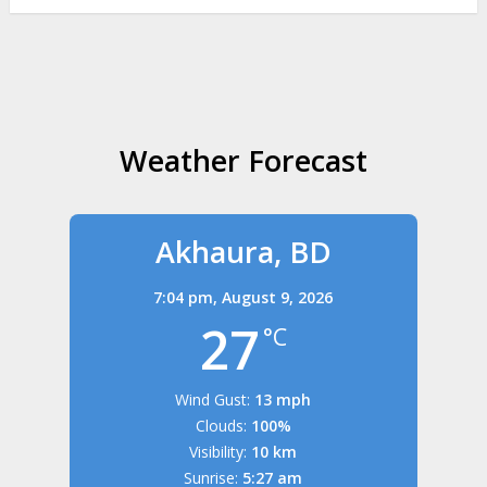
Weather Forecast
Akhaura, BD
7:04 pm,
August 9, 2026
27
°C
Wind Gust:
13 mph
Clouds:
100%
Visibility:
10 km
Sunrise:
5:27 am