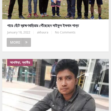
পায়ে হেঁটে ব্রাহ্মণবাড়িয়ায় পৌঁছেছেন সাইফুল ইসলাম শান্ত
January 18, 2022
|
akhaura
|
No Comments
MORE
আখাউড়া, স্থানীয়