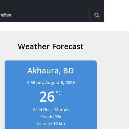
ও সাহিত্য
Weather Forecast
Akhaura, BD
9:36 pm,
August 8, 2026
26
°C
Wind Gust:
18 mph
Clouds:
7%
Visibility:
10 km