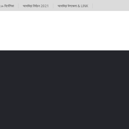
৯ নির্দেশিকা
আখাউড়া নির্বাচন 2021
আখাউড়া উপজেলা & LINK