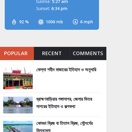
Sunrise:
5:27 am
Sunset:
6:34 pm
92 %
1006 mb
6 mph
POPULAR
RECENT
COMMENTS
কেল্লা শহীদ মাজারের ইতিহাস ও অনুসারি
ব্রাহ্মণবাড়িয়ার গঙ্গাসাগর, জেলার ভিতর
সাগরের ইতিহাস ও কল্পকথা
কোড্ডা ব্রিজ বা তিতাস ব্রিজ, সৌন্দর্যের
মিলনমেলা