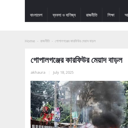
বাংলাদেশ
ব্যবসা ও বাণিজ্য
রাজনীতি
শিক্ষা
আন
Home
-
রাজনীতি
-
গোপালগঞ্জের কারফিউর মেয়াদ বাড়ল
গোপালগঞ্জের কারফিউর মেয়াদ বাড়ল
akhaura
|
July 18, 2025