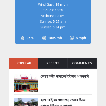
Wind Gust:
19 mph
Clouds:
100%
Visibility:
10 km
Sunrise:
5:27 am
Sunset:
6:34 pm
96 %
1005 mb
8 mph
POPULAR
RECENT
COMMENTS
কেল্লা শহীদ মাজারের ইতিহাস ও অনুসারি
ব্রাহ্মণবাড়িয়ার গঙ্গাসাগর, জেলার ভিতর
সাগরের ইতিহাস ও কল্পকথা