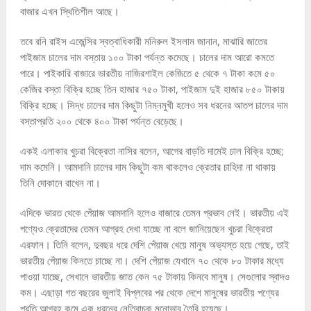
বাজার এখন স্থিতিশীল আছে।
তবে রনি রাইস এজেন্সির স্বত্বাধিকারী মনিরুল ইসলাম জানান, মাঝারি জাতের
পাইজাম চালের দাম বস্তায় ১০০ টাকা পর্যন্ত কমেছে। চালের দাম আরো কমতে
পারে। পাইকারি বাজারে ভারতীয় নাজিরশাইল কেজিতে ৫ থেকে ৭ টাকা কমে ৫০
কেজির বস্তা বিক্রি হচ্ছে তিন হাজার ৭৫০ টাকা, পাইজাম দুই হাজার ৮৫০ টাকায়
বিক্রি হচ্ছে। সিদ্ধ চালের দাম কিছুটা নিম্নমুখী হলেও সব ধরনের আতপ চালের দাম
বস্তাপ্রতি ২০০ থেকে ৪০০ টাকা পর্যন্ত বেড়েছে।
একই এলাকার খুচরা বিক্রেতা নাসির বলেন, আগের বাড়তি দামেই চাল বিক্রি হচ্ছে;
দাম কমেনি। আমদানি চালের দাম কিছুটা কম থাকলেও ক্রেতার চাহিদা না থাকায়
তিনি দোকানে রাখেন না।
এদিকে ভারত থেকে পেঁয়াজ আমদানি হলেও বাজারে তেমন প্রভাব নেই। ভারতীয় এই
পণ্যেও ক্রেতাদের তেমন আগ্রহ দেখা যাচ্ছে না বলে জানিয়েছেন খুচরা বিক্রেতা
এরফান। তিনি বলেন, দুবছর ধরে দেশি পেঁয়াজ খেয়ে মানুষ অভ্যস্ত হয়ে গেছে, তাই
ভারতীয় পেঁয়াজ কিনতে চাচ্ছে না। দেশি পেঁয়াজ যেখানে ৭০ থেকে ৮০ টাকার মধ্যে
পাওয়া যাচ্ছে, সেখানে ভারতীয় জাত কেন ৭৫ টাকায় কিনবে মানুষ। সেগুলোর স্বাদও
কম। এছাড়া গত বছরের জুলাই বিপ্লবের পর থেকে দেশে মানুষের ভারতীয় পণ্যের
প্রতি আগ্রহ কমে এক ধরনের নেতিবাচক মনোভাব তৈরি হয়েছে।