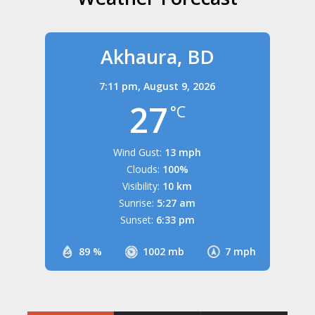
Akhaura, BD
7:11 pm,
August 9, 2026
27
°C
Wind Gust:
13 mph
Clouds:
100%
Visibility:
10 km
Sunrise:
5:27 am
Sunset:
6:33 pm
89 %
1002 mb
7 mph