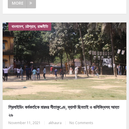
MORE
বাংলাদেশ, চট্টগ্রাম, রাজনীতি
প্রিসাইডিং কর্মকর্তাকে মারধর সীতাকুণ্ডে, ব্যালট ছিনতাই ও গুলিবিদ্ধসহ আহত
২৬
November 11, 2021
|
akhaura
|
No Comments