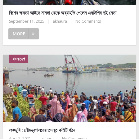
বিশেষ ক্ষমতা আইনে মামলা থেকে অব্যাহতি পেলেন এনসিপির দুই নেতা
September 11, 2025
|
akhaura
|
No Comments
MORE
বাংলাদেশ
লঞ্চডুবি : নৌমন্ত্রণালয়ের তদন্ত কমিটি গঠন
April 5, 2021
|
akhaura
|
No Comments