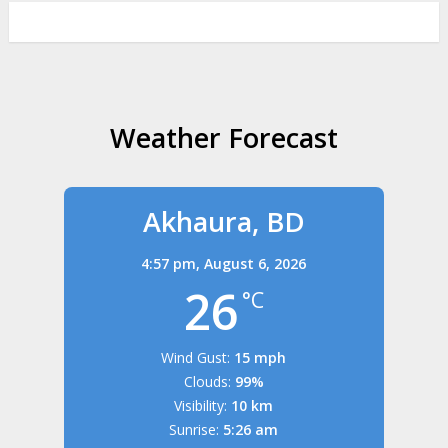
Weather Forecast
Akhaura, BD
4:57 pm,
August 6, 2026
26
°C
Wind Gust:
15 mph
Clouds:
99%
Visibility:
10 km
Sunrise:
5:26 am