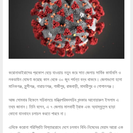
করোনাভাইরাসের প্রকোপ বেড়ে যাওয়ায় নতুন করে সাত জেলায় সার্বিক কার্যাবলি ও
লকডাউন ঘোষণা করেছে কাল থেকে ৩০ জুন পর্যন্ত বন্ধ থাকবে। জেলাগুলো হলো
মানিকগঞ্জ, মুন্সীগঞ্জ, নারায়ণগঞ্জ, গাজীপুর, রাজবাড়ী, মাদারীপুর ও গোপালগঞ্জ।
আজ সোমবার বিকেলে সচিবালয়ে মন্ত্রিপরিষদসচিব খন্দকার আনোয়ারুল ইসলাম এ
তথ্য জানান। তিনি বলেন, এ ৭ জেলায় মালবাহী ট্রাক এবং অ্যাম্বুলেন্স ছাড়া
কোনো যানবাহন চলাচল করতে পারবে না।
এদিকে করোনা পরিস্থিতি বিস্তাররোধে দেশে চলমান বিধি-নিষেধের মেয়াদ আরো এক