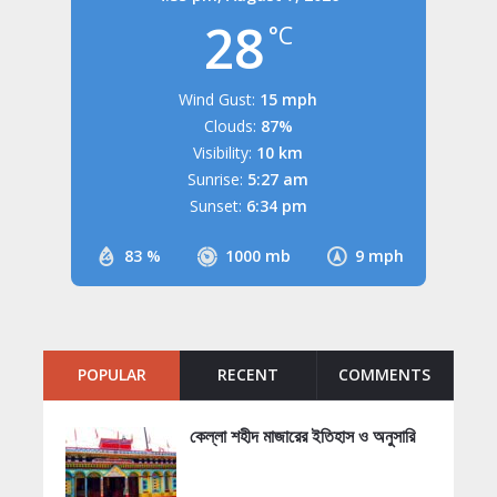
28
°C
Wind Gust:
15 mph
Clouds:
87%
Visibility:
10 km
Sunrise:
5:27 am
Sunset:
6:34 pm
83 %
1000 mb
9 mph
POPULAR
RECENT
COMMENTS
কেল্লা শহীদ মাজারের ইতিহাস ও অনুসারি