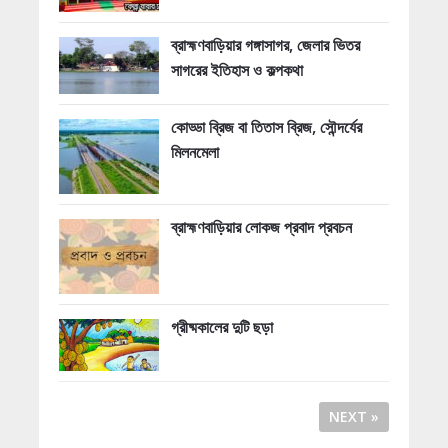
ব্রাহ্মণবাড়িয়ার গঙ্গাসাগর, জেলার ভিতর
সাগরের ইতিহাস ও কল্পকথা
কোড্ডা ব্রিজ বা তিতাস ব্রিজ, সৌন্দর্যের
মিলনমেলা
ব্রাহ্মণবাড়িয়ার লোকজ প্রবাদ প্রবচন
গ্রীষ্মকালের দুটি ছড়া
NEXT »