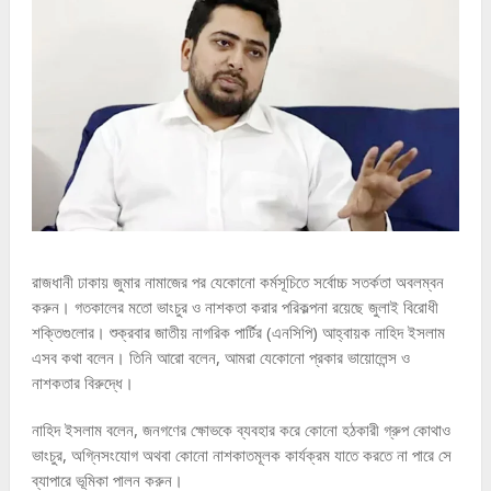
রাজধানী ঢাকায় জুমার নামাজের পর যেকোনো কর্মসূচিতে সর্বোচ্চ সতর্কতা অবলম্বন
করুন। গতকালের মতো ভাংচুর ও নাশকতা করার পরিকল্পনা রয়েছে জুলাই বিরোধী
শক্তিগুলোর। শুক্রবার জাতীয় নাগরিক পার্টির (এনসিপি) আহ্বায়ক নাহিদ ইসলাম
এসব কথা বলেন। তিনি আরো বলেন, আমরা যেকোনো প্রকার ভায়োলেন্স ও
নাশকতার বিরুদ্ধে।
নাহিদ ইসলাম বলেন, জনগণের ক্ষোভকে ব্যবহার করে কোনো হঠকারী গ্রুপ কোথাও
ভাংচুর, অগ্নিসংযোগ অথবা কোনো নাশকাতমূলক কার্যক্রম যাতে করতে না পারে সে
ব্যাপারে ভূমিকা পালন করুন।