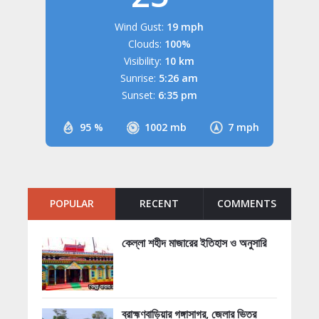
Wind Gust:
19 mph
Clouds:
100%
Visibility:
10 km
Sunrise:
5:26 am
Sunset:
6:35 pm
95 %
1002 mb
7 mph
POPULAR
RECENT
COMMENTS
কেল্লা শহীদ মাজারের ইতিহাস ও অনুসারি
ব্রাহ্মণবাড়িয়ার গঙ্গাসাগর, জেলার ভিতর