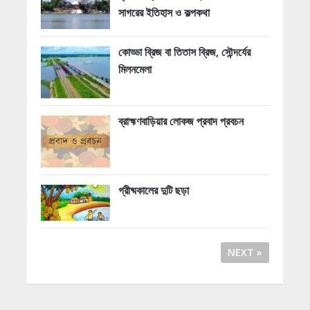
সাগরের ইতিহাস ও কল্পকথা
কোড্ডা ব্রিজ বা তিতাস ব্রিজ, সৌন্দর্যের
মিলনমেলা
ব্রাহ্মণবাড়িয়ার লোকজ প্রবাদ প্রবচন
গ্রীষ্মকালের দুটি ছড়া
NEXT »