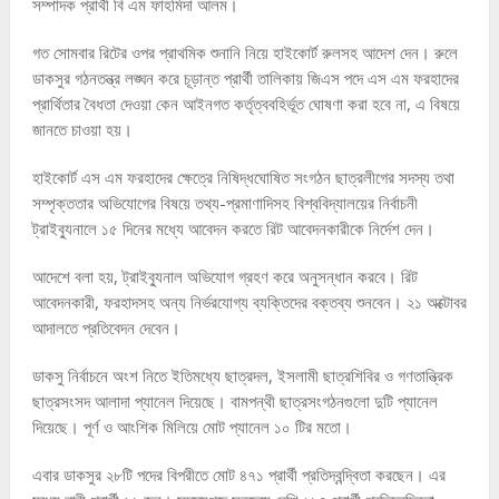
সম্পাদক প্রার্থী বি এম ফাহমিদা আলম।
গত সোমবার রিটের ওপর প্রাথমিক শুনানি নিয়ে হাইকোর্ট রুলসহ আদেশ দেন। রুলে
ডাকসুর গঠনতন্ত্র লঙ্ঘন করে চূড়ান্ত প্রার্থী তালিকায় জিএস পদে এস এম ফরহাদের
প্রার্থিতার বৈধতা দেওয়া কেন আইনগত কর্তৃত্ববহির্ভূত ঘোষণা করা হবে না, এ বিষয়ে
জানতে চাওয়া হয়।
হাইকোর্ট এস এম ফরহাদের ক্ষেত্রে নিষিদ্ধঘোষিত সংগঠন ছাত্রলীগের সদস্য তথা
সম্পৃক্ততার অভিযোগের বিষয়ে তথ্য-প্রমাণাদিসহ বিশ্ববিদ্যালয়ের নির্বাচনী
ট্রাইব্যুনালে ১৫ দিনের মধ্যে আবেদন করতে রিট আবেদনকারীকে নির্দেশ দেন।
আদেশে বলা হয়, ট্রাইব্যুনাল অভিযোগ গ্রহণ করে অনুসন্ধান করবে। রিট
আবেদনকারী, ফরহাদসহ অন্য নির্ভরযোগ্য ব্যক্তিদের বক্তব্য শুনবেন। ২১ অক্টোবর
আদালতে প্রতিবেদন দেবেন।
ডাকসু নির্বাচনে অংশ নিতে ইতিমধ্যে ছাত্রদল, ইসলামী ছাত্রশিবির ও গণতান্ত্রিক
ছাত্রসংসদ আলাদা প্যানেল দিয়েছে। বামপন্থী ছাত্রসংগঠনগুলো দুটি প্যানেল
দিয়েছে। পূর্ণ ও আংশিক মিলিয়ে মোট প্যানেল ১০ টির মতো।
এবার ডাকসুর ২৮টি পদের বিপরীতে মোট ৪৭১ প্রার্থী প্রতিদ্বন্দ্বিতা করছেন। এর