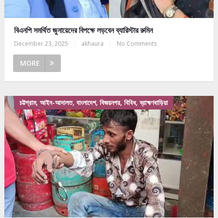
বিএনপি সমর্থিত জুনায়েদের বিপক্ষে লড়বেন ব্যারিস্টার রুমিন
December 23, 2025
|
akhaura
|
No Comments
MORE
চট্টগ্রাম, আইন-আদালত, বাংলাদেশ, বিজয়নগর, বিবিধ, ব্রাহ্মণবাড়িয়া