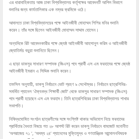
এর ধারাবাহিকতায় আজ ঢাকা বিশ্ববিদ্যালয় কর্তৃপক্ষের আবেদনটি আপিল বিভাগে
শুনানির জন্য কার্যতালিকার এক নম্বর ক্রমিকে ওঠে।
আদালতে ঢাকা বিশ্ববিদ্যালয়ের পক্ষে আইনজীবী মোহাম্মদ শিশির মনির শুনানি
করেন। তাঁর সঙ্গে ছিলেন আইনজীবী মোহাম্মদ সাদ্দাম হোসেন।
অন্যদিকে রিট আবেদনকারীর পক্ষে জ্যেষ্ঠ আইনজীবী আহসানুল করিম ও আইনজীবী
জ্যোতির্ময় বড়ুয়া শুনানিতে ছিলেন।
এ ছাড়া ডাকসুর সাধারণ সম্পাদক (জিএস) পদে প্রার্থী এস এম ফরহাদের পক্ষে জ্যেষ্ঠ
আইনজীবী ইমরান এ সিদ্দিক শুনানি করেন।
তফসিল অনুযায়ী, ডাকসু নির্বাচনে ভোট গ্রহণ ৯ সেপ্টেম্বর। নির্বাচনে ছাত্রশিবির-
সমর্থিত প্যানেল ‘ঐক্যবদ্ধ শিক্ষার্থী জোট’ থেকে ডাকসুর সাধারণ সম্পাদক (জিএস)
পদে প্রার্থী হয়েছেন এস এম ফরহাদ। তিনি ছাত্রশিবিরের ঢাকা বিশ্ববিদ্যালয় শাখার
সভাপতি।
নিষিদ্ধঘোষিত সংগঠন ছাত্রলীগের সঙ্গে সংশ্লিষ্ট থাকার অভিযোগ নিয়ে ফরহাদের
প্রার্থিতার বৈধতা বিষয়ে গত ২৮ আগস্ট রিট করেন ডাকসু নির্বাচনে বামজোট মনোনীত
‘অপরাজেয় ৭১ ’, ‘অদম্য ২৪’ প্যানেলের মুক্তিযুদ্ধ ও গণতান্ত্রিক আন্দোলনবিষয়ক