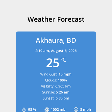
Weather Forecast
Akhaura, BD
2:19 am,
August 6, 2026
25
°C
Wind Gust:
15 mph
Clouds:
100%
Visibility:
6.965 km
Sunrise:
5:26 am
Sunset:
6:35 pm
98 %
1002 mb
8 mph