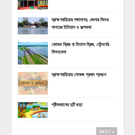
ব্রাহ্মণবাড়িয়ার গঙ্গাসাগর, জেলার ভিতর
সাগরের ইতিহাস ও কল্পকথা
কোড্ডা ব্রিজ বা তিতাস ব্রিজ, সৌন্দর্যের
মিলনমেলা
ব্রাহ্মণবাড়িয়ার লোকজ প্রবাদ প্রবচন
গ্রীষ্মকালের দুটি ছড়া
NEXT »