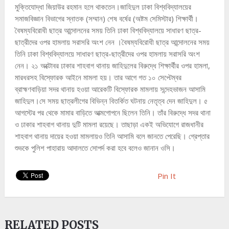
মুক্তিযোদ্ধা জিয়াউর রহমান হলে থাকতেন।জাহিদুল ঢাকা বিশ্ববিদ্যালয়ের
সমাজবিজ্ঞান বিভাগের স্নাতক (সম্মান) শেষ বর্ষের (অষ্টম সেমিস্টার) শিক্ষার্থী।
বৈষম্যবিরোধী ছাত্র আন্দোলনের সময় তিনি ঢাকা বিশ্ববিদ্যালয়ে সাধারণ ছাত্র-
ছাত্রীদের ওপর হামলায় সরাসরি অংশ নেন ।বৈষম্যবিরোধী ছাত্র আন্দোলনের সময়
তিনি ঢাকা বিশ্ববিদ্যালয়ে সাধারণ ছাত্র-ছাত্রীদের ওপর হামলায় সরাসরি অংশ
নেন। ২১ অক্টোবর ঢাকার শাহবাগ থানায় জাহিদুলের বিরুদ্ধে শিক্ষার্থীর ওপর হামলা,
মারধরসহ বিস্ফোরক আইনে মামলা হয়। তার আগে গত ১০ সেপ্টেম্বর
ব্রাহ্মণবাড়িয়া সদর থানায় হওয়া আরেকটি বিস্ফোরক মামলায় সন্দেহভাজন আসামি
জাহিদুল।সে সময় ছাত্রলীগের বিভিন্ন বিতর্কিত ঘটনায় নেতৃত্ব দেন জাহিদুল। ৫
আগস্টের পর থেকে মামার বাড়িতে আত্মগোপনে ছিলেন তিনি। তাঁর বিরুদ্ধে সদর থানা
ও ঢাকার শাহবাগ থানায় দুটি মামলা রয়েছে। তাছাড়া একই অভিযোগে রাজধানীর
শাহবাগ থানায় দায়ের হওয়া মামলায়ও তিনি আসামি বলে জানতে পেরেছি। গ্রেপ্তার
শুভকে পুলিশ পাহারায় আদালতে সোপর্দ করা হবে বলেও জানান ওসি।
Pin It
RELATED POSTS