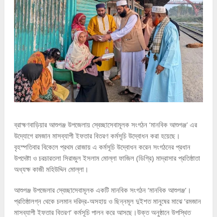
ব্রাহ্মণবাড়িয়ার আশুগঞ্জ উপজেলায় স্বেচ্ছাসেবামূলক সংগঠন ‘মানবিক আশুগঞ্জ’ এর
উদ্যোগে রমজান মাসব্যাপী ইফতার বিতরণ কর্মসূচি উদ্বোধন করা হয়েছে।
বৃহস্পতিবার বিকেলে প্রথম রোজায় এ কর্মসূচি উদ্বোধন করেন সংগঠনের প্রধান
উপদেষ্টা ও চরচারতলা সিরাজুল ইসলাম মোল্লা ফাজিল (ডিগ্রি) মাদ্রাসার প্রতিষ্ঠাতা
অধ্যক্ষ কাজী মহিউদ্দিন মোল্লা।
আশুগঞ্জ উপজেলার স্বেচ্ছাসেবামূলক একটি মানবিক সংগঠন ‘মানবিক আশুগঞ্জ’।
প্রতিষ্ঠালগ্ন থেকে চলমান দরিদ্র-অসহায় ও ছিন্নমূল দুইশত মানুষের মাঝে ‘রমজান
মাসব্যাপী ইফতার বিতরণ’ কর্মসূচি পালন করে আসছে।উক্ত অনুষ্ঠানে উপস্থিত