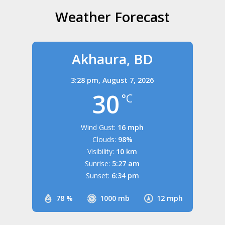
Weather Forecast
Akhaura, BD
3:28 pm,
August 7, 2026
30
°C
Wind Gust:
16 mph
Clouds:
98%
Visibility:
10 km
Sunrise:
5:27 am
Sunset:
6:34 pm
78 %
1000 mb
12 mph