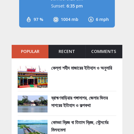
Sunset:
6:35 pm
97 %
1004 mb
6 mph
POPULAR
RECENT
COMMENTS
কেল্লা শহীদ মাজারের ইতিহাস ও অনুসারি
ব্রাহ্মণবাড়িয়ার গঙ্গাসাগর, জেলার ভিতর
সাগরের ইতিহাস ও কল্পকথা
কোড্ডা ব্রিজ বা তিতাস ব্রিজ, সৌন্দর্যের
মিলনমেলা