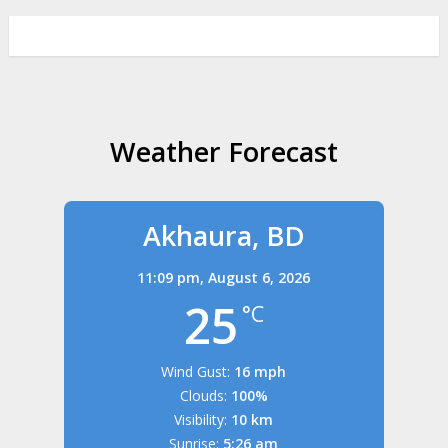
Weather Forecast
Akhaura, BD
11:09 pm,
August 6, 2026
25
°C
Wind Gust:
16 mph
Clouds:
100%
Visibility:
10 km
Sunrise:
5:26 am