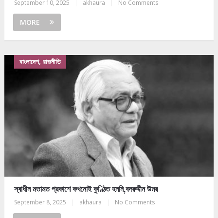
September 10, 2025
|
akhaura
|
No Comments
MORE
বাংলাদেশ, রাজনীতি
স্বাধীন মতামত প্রকাশে কখনোই কুণ্ঠিত হননি,বদরুদ্দীন উমর
September 8, 2025
|
akhaura
|
No Comments