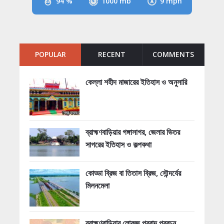
94 %
1000 mb
9 mph
POPULAR
RECENT
COMMENTS
কেল্লা শহীদ মাজারের ইতিহাস ও অনুসারি
ব্রাহ্মণবাড়িয়ার গঙ্গাসাগর, জেলার ভিতর
সাগরের ইতিহাস ও কল্পকথা
কোড্ডা ব্রিজ বা তিতাস ব্রিজ, সৌন্দর্যের
মিলনমেলা
ব্রাহ্মণবাড়িয়ার লোকজ প্রবাদ প্রবচন