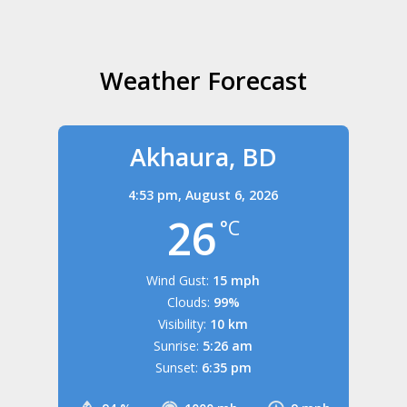
Weather Forecast
Akhaura, BD
4:53 pm,
August 6, 2026
26
°C
Wind Gust:
15 mph
Clouds:
99%
Visibility:
10 km
Sunrise:
5:26 am
Sunset:
6:35 pm