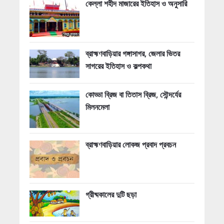
কেল্লা শহীদ মাজারের ইতিহাস ও অনুসারি
ব্রাহ্মণবাড়িয়ার গঙ্গাসাগর, জেলার ভিতর
সাগরের ইতিহাস ও কল্পকথা
কোড্ডা ব্রিজ বা তিতাস ব্রিজ, সৌন্দর্যের
মিলনমেলা
ব্রাহ্মণবাড়িয়ার লোকজ প্রবাদ প্রবচন
গ্রীষ্মকালের দুটি ছড়া