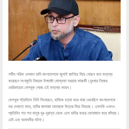
শহীদ শরিফ ওসমান হাদি বাংলাদেশকে জুলাই জাগিয়ে দিয়ে গেছেন বলে মন্তব্য
করেছেন সংস্কৃতি বিষয়ক উপদেষ্টা মোস্তফা সরয়ার ফারুকী।বুধবার নিজের
ভেরিফায়েড ফেসবুক পেজে এই মন্তব্য করেন।
ফেসবুক স্ট্যাটাসে তিনি লিখেছেন, হাদিকে হত্যা করে যারা ভেবেছিল বাংলাদেশকে
ভয় দেখানো যাবে, হাদির জানাজা তাদেরকে উত্তর দিয়ে দিয়েছে। এমনকি এখনও
প্রতিদিন শত শত মানুষ দূর-দূরান্ত থেকে এসে হাদির কবরে মোনাজাত করে কাঁদছে।
এটা এক অভাবনীয় ঘটনা।