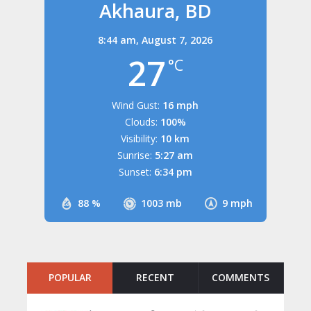
Akhaura, BD
8:44 am,
August 7, 2026
27
°C
Wind Gust:
16 mph
Clouds:
100%
Visibility:
10 km
Sunrise:
5:27 am
Sunset:
6:34 pm
88 %
1003 mb
9 mph
POPULAR
RECENT
COMMENTS