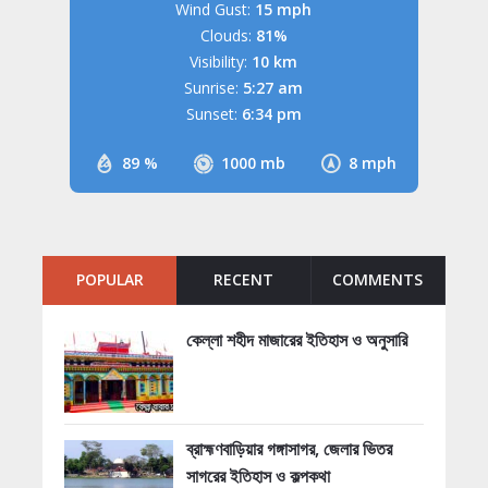
Wind Gust:
15 mph
Clouds:
81%
Visibility:
10 km
Sunrise:
5:27 am
Sunset:
6:34 pm
89 %
1000 mb
8 mph
POPULAR
RECENT
COMMENTS
কেল্লা শহীদ মাজারের ইতিহাস ও অনুসারি
ব্রাহ্মণবাড়িয়ার গঙ্গাসাগর, জেলার ভিতর
সাগরের ইতিহাস ও কল্পকথা