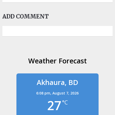
ADD COMMENT
Weather Forecast
Akhaura, BD
6:08 pm,
August 7, 2026
27
°C