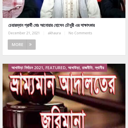
চেয়ারম্যান প্রার্থী মোঃ আনোয়ার হোসেন চৌধুরী এর সাক্ষাৎকার
December 21, 2021
|
akhaura
|
No Comments
MORE
আখাউড়া নির্বাচন 2021, FEATURED, আখাউড়া, রাজনীতি, স্থানীয়