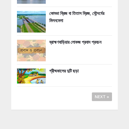
কোড্ডা ব্রিজ বা তিতাস ব্রিজ, সৌন্দর্যের
মিলনমেলা
ব্রাহ্মণবাড়িয়ার লোকজ প্রবাদ প্রবচন
গ্রীষ্মকালের দুটি ছড়া
NEXT »