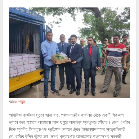
আ
রও পড়ুন
আখাউড়া কাস্টমস সূত্রে জানা যায়, প্রধানমন্ত্রীর কার্যালয় থেকে একটি পিকআপ
ভ্যানে করে পাঠানো আমগুলো আজ দুপুরে আখাউড়া স্থলবন্দরে পৌঁছায়। বেলা একটার
দিকে স্থানীয় সিঅ্যান্ডএফ প্রতিষ্ঠান শোয়েব ট্রেড ইন্টারন্যাশনালের স্বত্বাধিকারী
মো. রাজিব উদ্দিন ভূঁইয়া দুই দেশের শূন্যরেখায় আগরতলার বাংলাদেশের সহকারী