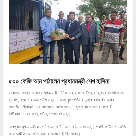
৫০০ কেজি আম পাঠালেন প্রধানমন্ত্রী শেখ হাসিনা
ভারতের ত্রিপুরা রাজ্যের মুখ্যমন্ত্রী মানিক সাহার জন্য উপহার হিসেবে বাংলাদেশের
সুস্বাদু হিমসাগর আম পাঠিয়েছেন। আজ বৃহস্পতিবার দুপুরে ব্রাহ্মণবাড়িয়ার
আখাউড়া সীমান্ত দিয়ে আমগুলো আগরতলায় নিযুক্ত বাংলাদেশের সহকারী
হাইকমিশনারের কাছে পৌঁছে দেওয়া হয়েছে।
ত্রিপুরার মুখ্যমন্ত্রীকে মোট ১০০ কার্টন আম পাঠানো হয়েছে। প্রতি কার্টনে ৫ কেজি
করে মোট ৫০০ কেজি আমের সবগুলোই হিমসাগর।