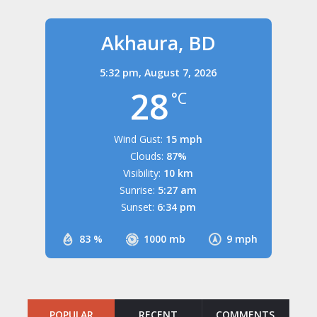
Akhaura, BD
5:32 pm,
August 7, 2026
28
°C
Wind Gust:
15 mph
Clouds:
87%
Visibility:
10 km
Sunrise:
5:27 am
Sunset:
6:34 pm
83 %
1000 mb
9 mph
POPULAR
RECENT
COMMENTS