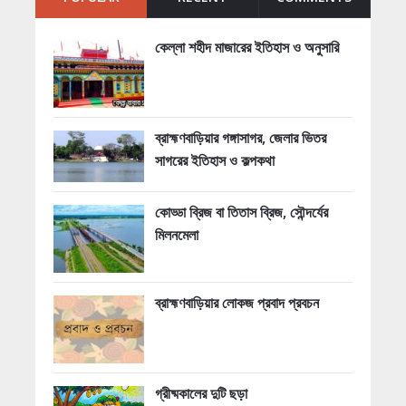
কেল্লা শহীদ মাজারের ইতিহাস ও অনুসারি
ব্রাহ্মণবাড়িয়ার গঙ্গাসাগর, জেলার ভিতর
সাগরের ইতিহাস ও কল্পকথা
কোড্ডা ব্রিজ বা তিতাস ব্রিজ, সৌন্দর্যের
মিলনমেলা
ব্রাহ্মণবাড়িয়ার লোকজ প্রবাদ প্রবচন
গ্রীষ্মকালের দুটি ছড়া