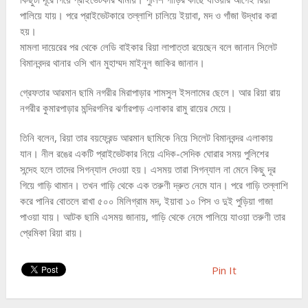
পালিয়ে যায়। পরে প্রাইভেটকারে তল্লাশি চালিয়ে ইয়াবা, মদ ও গাঁজা উদ্ধার করা
হয়।
মামলা দায়েরের পর থেকে লেডি বাইকার রিয়া লাপাত্তা রয়েছেন বলে জানান সিলেট
বিমানবন্দর থানার ওসি খান মুহাম্মদ মাইনুল জাকির জানান।
গ্রেফতার আরমান ছামি নগরীর মিরাপাড়ার শামসুল ইসলামের ছেলে। আর রিয়া রায়
নগরীর কুমারপাড়ার মন্দিরগলির ঝর্ণারপাড় এলাকার রামু রায়ের মেয়ে।
তিনি বলেন, রিয়া তার বয়ফ্রেন্ড আরমান ছামিকে নিয়ে সিলেট বিমানবন্দর এলাকায়
যান। নীল রঙের একটি প্রাইভেটকার নিয়ে এদিক-সেদিক ঘোরার সময় পুলিশের
সন্দেহ হলে তাদের সিগন্যাল দেওয়া হয়। এসময় তারা সিগন্যাল না মেনে কিছু দূর
গিয়ে গাড়ি থামান। তখন গাড়ি থেকে এক তরুণী দ্রুত নেমে যান। পরে গাড়ি তল্লাশি
করে পানির বোতলে রাখা ৫০০ মিলিগ্রাম মদ, ইয়াবা ১০ পিস ও দুই পুড়িয়া গাজা
পাওয়া যায়। আটক ছামি এসময় জানায়, গাড়ি থেকে নেমে পালিয়ে যাওয়া তরুণী তার
প্রেমিকা রিয়া রায়।
Pin It