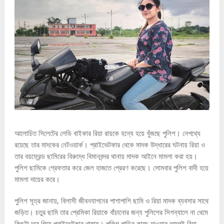
আলোচিত সিলেটের লেডি বাইকার রিয়া রায়কে হন্যে হয়ে খুঁজছে পুলিশ। নেপথ্যে
রয়েছে তার মাদকের নেটওয়ার্ক। প্রাইভেটকার থেকে মাদক উদ্ধারের ঘটনায় রিয়া ও
তার বয়ফ্রেন্ড ছামিরের বিরুদ্ধে বিমানবন্দর থানায় মাদক আইনে মামলা করা হয়।
পুলিশ ছামিকে গ্রেফতার করে জেল হাজতে প্রেরণ করেছে। সোমবার পুলিশ বাদী হয়ে
মামলা দায়ের করে।
পুলিশ সূত্র জানায়, বিলাসী জীবনযাপনের পাশাপাশি ছামি ও রিয়া মাদক ব্যবসার সাথে
জড়িত। চতুর ছামি তার প্রেমিকা রিয়াকে বাঁচানোর জন্য পুলিশের সিগন্যালে না থেমে
কিছুটা দূরে গিয়ে প্রাইভেটকার থামায়। পুলিশ গাড়ির কাছে যাওয়ার আগেই রিয়া