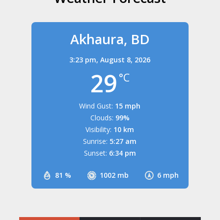
Akhaura, BD
3:23 pm,
August 8, 2026
29
°C
Wind Gust:
15 mph
Clouds:
99%
Visibility:
10 km
Sunrise:
5:27 am
Sunset:
6:34 pm
81 %
1002 mb
6 mph