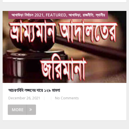
আখাউড়া নির্বাচন 2021, FEATURED, আখাউড়া, রাজনীতি, স্থানীয়
আচরণবিধি লঙ্ঘনের দায়ে ১২৯ মামলা
December 26, 2021
|
|
No Comments
MORE