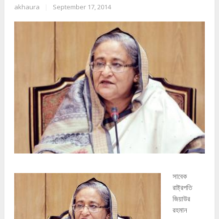
akhaura
|
September 17, 2014
সাবেক
রাষ্ট্রপতি
জিয়াউর
রহমান