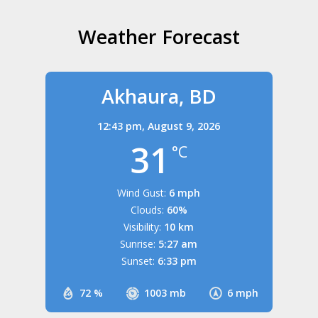
Weather Forecast
Akhaura, BD
12:43 pm,
August 9, 2026
31
°C
Wind Gust:
6 mph
Clouds:
60%
Visibility:
10 km
Sunrise:
5:27 am
Sunset:
6:33 pm
72 %
1003 mb
6 mph