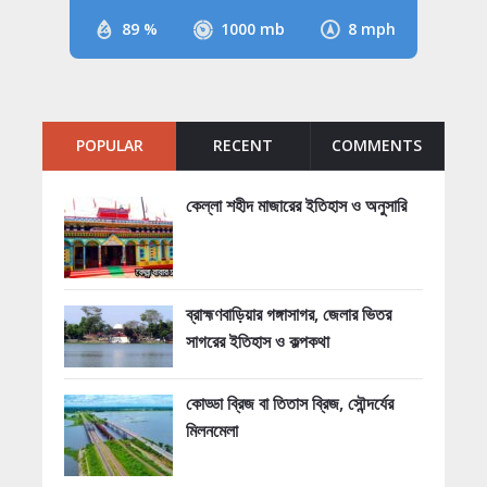
89 %
1000 mb
8 mph
POPULAR
RECENT
COMMENTS
কেল্লা শহীদ মাজারের ইতিহাস ও অনুসারি
ব্রাহ্মণবাড়িয়ার গঙ্গাসাগর, জেলার ভিতর
সাগরের ইতিহাস ও কল্পকথা
কোড্ডা ব্রিজ বা তিতাস ব্রিজ, সৌন্দর্যের
মিলনমেলা