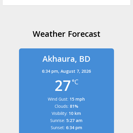
Weather Forecast
Akhaura, BD
6:34 pm,
August 7, 2026
27
°C
Wind Gust:
15 mph
Clouds:
81%
Visibility:
10 km
Sunrise:
5:27 am
Sunset:
6:34 pm