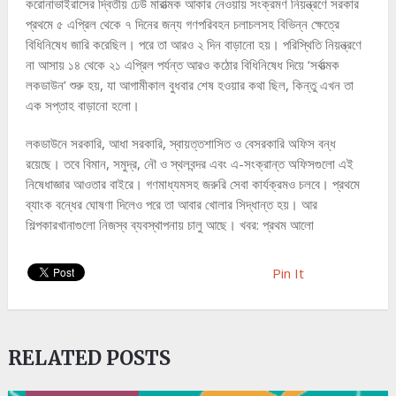
করোনাভাইরাসের দ্বিতীয় ঢেউ মারাত্মক আকার নেওয়ায় সংক্রমণ নিয়ন্ত্রণে সরকার
প্রথমে ৫ এপ্রিল থেকে ৭ দিনের জন্য গণপরিবহন চলাচলসহ বিভিন্ন ক্ষেত্রে
বিধিনিষেধ জারি করেছিল। পরে তা আরও ২ দিন বাড়ানো হয়। পরিস্থিতি নিয়ন্ত্রণে
না আসায় ১৪ থেকে ২১ এপ্রিল পর্যন্ত আরও কঠোর বিধিনিষেধ দিয়ে ‘সর্বাত্মক
লকডাউন’ শুরু হয়, যা আগামীকাল বুধবার শেষ হওয়ার কথা ছিল, কিন্তু এখন তা
এক সপ্তাহ বাড়ানো হলো।
লকডাউনে সরকারি, আধা সরকারি, স্বায়ত্তশাসিত ও বেসরকারি অফিস বন্ধ
রয়েছে। তবে বিমান, সমুদ্র, নৌ ও স্থলবন্দর এবং এ-সংক্রান্ত অফিসগুলো এই
নিষেধাজ্ঞার আওতার বাইরে। গণমাধ্যমসহ জরুরি সেবা কার্যক্রমও চলবে। প্রথমে
ব্যাংক বন্ধের ঘোষণা দিলেও পরে তা আবার খোলার সিদ্ধান্ত হয়। আর
শিল্পকারখানাগুলো নিজস্ব ব্যবস্থাপনায় চালু আছে। খবর: প্রথম আলো
Pin It
RELATED POSTS