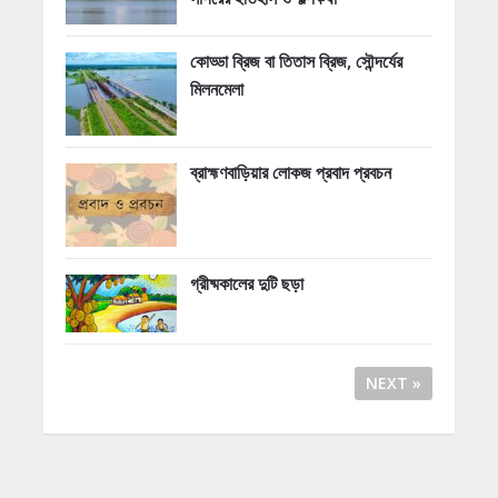
কোড্ডা ব্রিজ বা তিতাস ব্রিজ, সৌন্দর্যের
মিলনমেলা
ব্রাহ্মণবাড়িয়ার লোকজ প্রবাদ প্রবচন
গ্রীষ্মকালের দুটি ছড়া
NEXT »