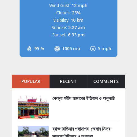
Wind Gust:
12 mph
Clouds:
23%
Visibility:
10 km
Sunrise:
5:27 am
Sunset:
6:33 pm
95 %
1005 mb
5 mph
POPULAR
RECENT
COMMENTS
কেল্লা শহীদ মাজারের ইতিহাস ও অনুসারি
ব্রাহ্মণবাড়িয়ার গঙ্গাসাগর, জেলার ভিতর
সাগরের ইতিহাস ও কল্পকথা