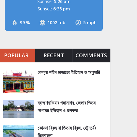
Sunrise:
5:26 am
Sunset:
6:35 pm
99 %
1002 mb
5 mph
POPULAR
RECENT
COMMENTS
কেল্লা শহীদ মাজারের ইতিহাস ও অনুসারি
ব্রাহ্মণবাড়িয়ার গঙ্গাসাগর, জেলার ভিতর
সাগরের ইতিহাস ও কল্পকথা
কোড্ডা ব্রিজ বা তিতাস ব্রিজ, সৌন্দর্যের
মিলনমেলা