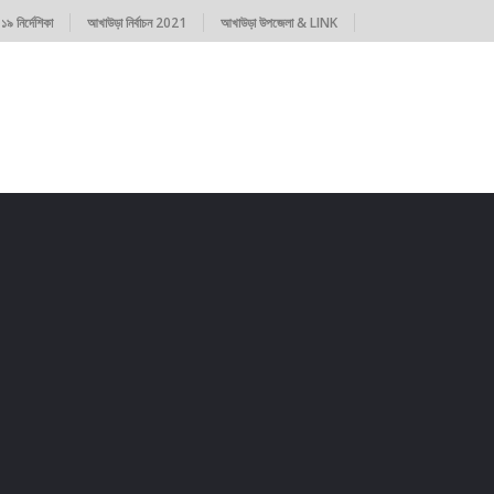
৯ নির্দেশিকা
আখাউড়া নির্বাচন 2021
আখাউড়া উপজেলা & LINK