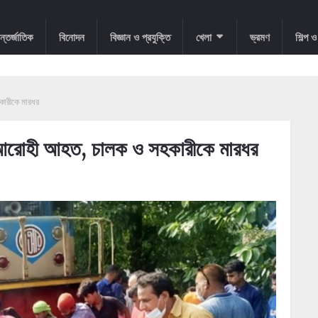
্তর্জাতিক
বিনোদন
বিজ্ঞান ও প্রযুক্তি
খেলা
ভ্রমণ
শিল্প 
ারীকে মারধর
 আরোহী আহত, চালক ও সহকারীকে মারধর