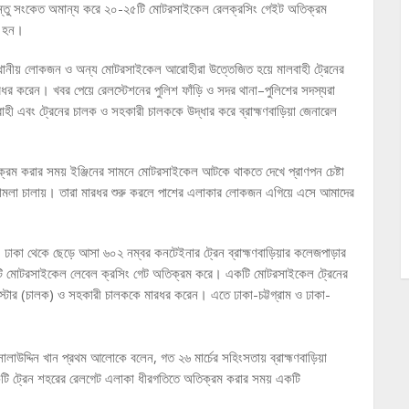
েন। কিন্তু সংকেত অমান্য করে ২০-২৫টি মোটরসাইকেল রেলক্রসিং গেইট অতিক্রম
ত হন।
ে, স্থানীয় লোকজন ও অন্য মোটরসাইকেল আরোহীরা উত্তেজিত হয়ে মালবাহী ট্রেনের
 করেন। খবর পেয়ে রেলস্টেশনের পুলিশ ফাঁড়ি ও সদর থানা–পুলিশের সদস্যরা
ী এবং ট্রেনের চালক ও সহকারী চালককে উদ্ধার করে ব্রাহ্মণবাড়িয়া জেনারেল
্রম করার সময় ইঞ্জিনের সামনে মোটরসাইকেল আটকে থাকতে দেখে প্রাণপন চেষ্টা
মলা চালায়। তারা মারধর শুরু করলে পাশের এলাকার লোকজন এগিয়ে এসে আমাদের
, ঢাকা থেকে ছেড়ে আসা ৬০২ নম্বর কনটেইনার ট্রেন ব্রাহ্মণবাড়িয়ার কলেজপাড়ার
ি মোটরসাইকেল লেবেল ক্রসিং গেট অতিক্রম করে। একটি মোটরসাইকেল ট্রেনের
াস্টার (চালক) ও সহকারী চালককে মারধর করেন। এতে ঢাকা-চট্টগ্রাম ও ঢাকা-
সালাউদ্দিন খান প্রথম আলোকে বলেন, গত ২৬ মার্চের সহিংসতায় ব্রাহ্মণবাড়িয়া
একটি ট্রেন শহরের রেলগেট এলাকা ধীরগতিতে অতিক্রম করার সময় একটি