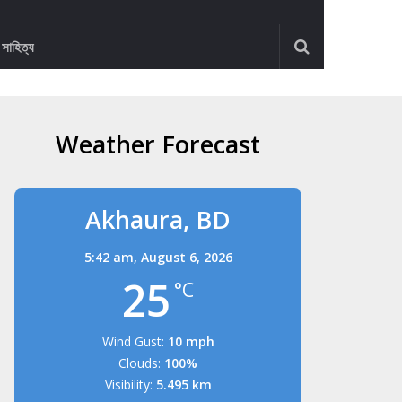
ও সাহিত্য
Weather Forecast
Akhaura, BD
5:42 am,
August 6, 2026
25
°C
Wind Gust:
10 mph
Clouds:
100%
Visibility:
5.495 km