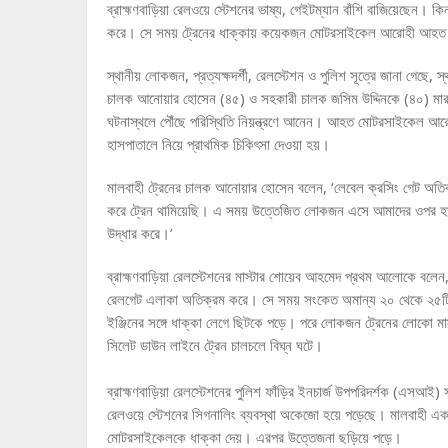
ব্রাহ্মণবাড়িয়া রেলওয়ে স্টেশনের ভাষ্য, গেইটম্যান বাঁশি বাজিয়েছ
করে। সে সময় ট্রেনের ধাক্কায় কয়েকজন মোটরসাইকেল আরোহী আহ
স্থানীয় লোকজন, প্রত্যক্ষদর্শী, রেলস্টেশন ও পুলিশ সূত্রে জানা গেছ
চালক আনোয়ার হোসেন (৪৫) ও সহকারী চালক জসিম উদ্দিনকে (৪০) মারধর
ঘটনাস্থলে পৌঁছে পরিস্থিতি নিয়ন্ত্রণে আনেন। আহত মোটরসাইকেল আরোহ
হাসপাতালে নিয়ে প্রাথমিক চিকিৎসা দেওয়া হয়।
মালবাহী ট্রেনের চালক আনোয়ার হোসেন বলেন, ‘লেবেল ক্রসিং গেট অতিক
করে ট্রেন থামিয়েছি। এ সময় উত্তেজিত লোকজন এসে আমাদের ওপর হা
উদ্ধার করে।’
ব্রাহ্মণবাড়িয়া রেলস্টেশনের মাস্টার শোয়েব আহমেদ প্রথম আলোকে বলেন
রেলগেট এলাকা অতিক্রম করে। সে সময় সংকেত অমান্য ২০ থেকে ২৫ট
ইঞ্জিনের সঙ্গে ধাক্কা লেগে ছিটকে পড়ে। পরে লোকজন ট্রেনের লোকো ম
সিলেট ডাউন লাইনে ট্রেন চালচলে বিঘ্ন ঘটে।
ব্রাহ্মণবাড়িয়া রেলস্টেশনের পুলিশ ফাঁড়ির ইনচার্জ উপপরিদর্শক (এসআই) 
রেলওয়ে স্টেশনের সিগনালিং ব্যবস্থা অকেজো হয়ে পড়েছে। মালবাহী 
মোটরসাইকেলকে ধাক্কা দেয়। এরপর উত্তেজনা ছড়িয়ে পড়ে।