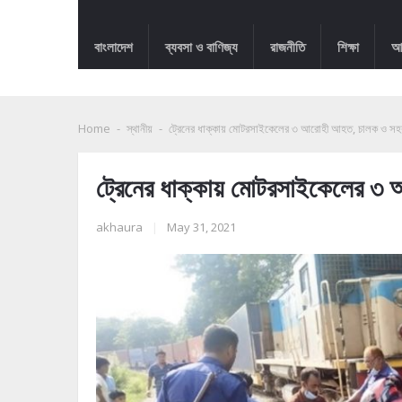
বাংলাদেশ
ব্যবসা ও বাণিজ্য
রাজনীতি
শিক্ষা
আন
Home
-
স্থানীয়
-
ট্রেনের ধাক্কায় মোটরসাইকেলের ৩ আরোহী আহত, চালক ও সহক
ট্রেনের ধাক্কায় মোটরসাইকেলের ৩
akhaura
|
May 31, 2021