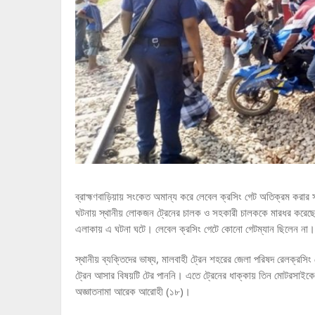
ব্রাহ্মণবাড়িয়ায় সংকেত অমান্য করে লেবেল ক্রসিং গেট অতিক্রম কর
ঘটনায় স্থানীয় লোকজন ট্রেনের চালক ও সহকারী চালককে মারধর করেছ
এলাকায় এ ঘটনা ঘটে। লেবেল ক্রসিং গেটে কোনো গেটম্যান ছিলেন না।
স্থানীয় ব্যক্তিদের ভাষ্য, মালবাহী ট্রেন শহরের জেলা পরিষদ রেলক্
ট্রেন আসার বিষয়টি টের পাননি। এতে ট্রেনের ধাক্কায় তিন মোটরসা
অজ্ঞাতনামা আরেক আরোহী (১৮)।