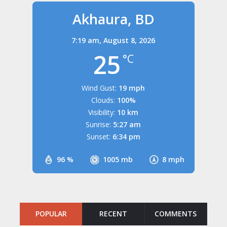
Akhaura, BD
7:19 am,
August 8, 2026
25
°C
Wind Gust:
19 mph
Clouds:
100%
Visibility:
10 km
Sunrise:
5:27 am
Sunset:
6:34 pm
96 %
1005 mb
8 mph
POPULAR
RECENT
COMMENTS