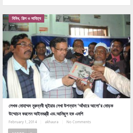
বিবিধ, শিল্প ও সাহিত্য
লেখক মোহাম্মদ নুরুন্নবী ভূইয়ার লেখা উপন্যাস ‘আঁধারে আলো’র মোড়ক
উম্মোচন করলেন আইনমন্ত্রী এড.আনিছুল হক এমপি
February 1, 2014
|
akhaura
|
No Comments