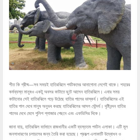
শীত কি গ্রীষ্ম—সব সময়ই হাতিরঝিলে পর্যটকদের আনাগোনা লেগেই থাকে। শহরের
কর্মব্যস্ত মানুষও একটু অবসর কাটাতে ছুটে আসেন হাতিরঝিলে। এবার সময়
কাটানোর সেই হাতিরঝিলে গড়ে উঠেছে হাতির পালের ভাস্কর্য। হাতিরঝিলের এই
হাতির পাল দেখে মানুষ অনুভব করছে হাতিরঝিলের আসল সৌন্দর্য। দৃষ্টিনন্দন হাতির
পালের দেখে মেলে পুলিশ প্লাজার পেছনে এবং এফডিসির দিকে।
জানা যায়, হাতিরঝিল বর্তমানে রাজধানীর একটি ব্যস্ততম পর্যটন এলাকা। এটি মূল
জনসাধারণের চলাচলের জন্য তৈরি করা হয়েছে। প্রকল্প এলাকাটি উদ্বোধন ও