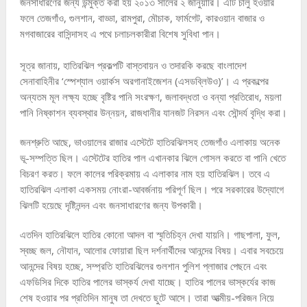
জনসাধারণের জন্য উন্মুক্ত করা হয় ২০১৩ সালের ২ জানুয়ারি। এটি চালু হওয়ার
ফলে তেজগাঁও, গুলশান, বাড্ডা, রামপুরা, মৌচাক, ফার্মগেট, কারওয়ান বাজার ও
মগবাজারের বাসিন্দাসহ এ পথে চলাচলকারীরা বিশেষ সুবিধা পান।
সূত্র জানায়, হাতিরঝিল প্রকল্পটি বাস্তবায়ন ও তদারকি করছে বাংলাদেশ
সেনাবাহিনীর ‘স্পেশ্যাল ওয়ার্কস অরগানাইজেশন (এসডব্লিউও)’। এ প্রকল্পের
অন্যতম মূল লক্ষ্য হচ্ছে বৃষ্টির পানি সংরক্ষণ, জলাবদ্ধতা ও বন্যা প্রতিরোধ, ময়লা
পানি নিষ্কাশন ব্যবস্থার উন্নয়ন, রাজধানীর যানজট নিরসন এবং সৌন্দর্য বৃদ্ধি করা।
জনশ্রুতি আছে, ভাওয়ালের রাজার এস্টেটে হাতিরঝিলসহ তেজগাঁও এলাকায় অনেক
ভূ-সম্পত্তি ছিল। এস্টেটের হাতির পাল এখানকার ঝিলে গোসল করতে বা পানি খেতে
বিচরণ করত। ফলে কালের পরিক্রমায় এ এলাকার নাম হয় হাতিরঝিল। তবে এ
হাতিরঝিল এলাকা একসময় নোংরা-আবর্জনায় পরিপূর্ণ ছিল। পরে সরকারের উদ্যোগে
ঝিলটি হয়েছে দৃষ্টিনন্দন এবং জনসাধারণের জন্য উপকারী।
এতদিন হাতিরঝিলে হাতির কোনো আদল বা স্মৃতিচিহ্ন দেখা যায়নি। গাছপালা, ফুল,
স্বচ্ছ জল, নৌযান, আলোর ফোয়ারা ছিল দর্শনার্থীদের আনন্দের বিষয়। এবার সবচেয়ে
আনন্দের বিষয় হচ্ছে, সম্প্রতি হাতিরঝিলের গুলশান পুলিশ প্লাজার পেছনে এবং
এফডিসির দিকে হাতির পালের ভাস্কর্য দেখা যাচ্ছে। হাতির পালের ভাস্কর্যের কাজ
শেষ হওয়ার পর প্রতিদিন মানুষ তা দেখতে ছুটে আসে। তারা আত্মীয়-পরিজন নিয়ে