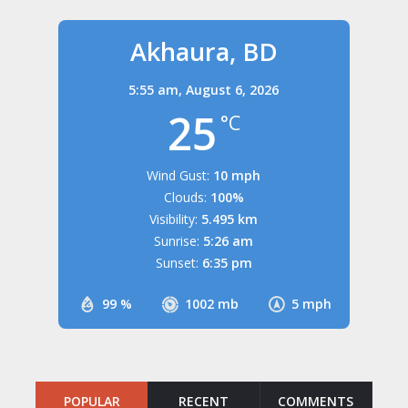
Akhaura, BD
5:55 am,
August 6, 2026
25
°C
Wind Gust:
10 mph
Clouds:
100%
Visibility:
5.495 km
Sunrise:
5:26 am
Sunset:
6:35 pm
99 %
1002 mb
5 mph
POPULAR
RECENT
COMMENTS