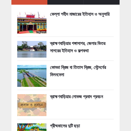
কেল্লা শহীদ মাজারের ইতিহাস ও অনুসারি
ব্রাহ্মণবাড়িয়ার গঙ্গাসাগর, জেলার ভিতর
সাগরের ইতিহাস ও কল্পকথা
কোড্ডা ব্রিজ বা তিতাস ব্রিজ, সৌন্দর্যের
মিলনমেলা
ব্রাহ্মণবাড়িয়ার লোকজ প্রবাদ প্রবচন
গ্রীষ্মকালের দুটি ছড়া