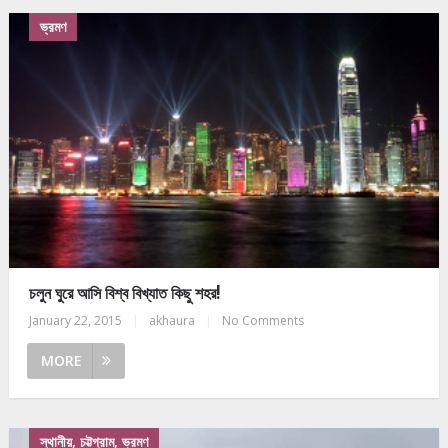
ভ্রমণ
চলুন ঘুরে আসি বিশ্ব বিখ্যাত কিছু শহর!
January 22, 2015
|
akhaura
|
No Comments
MORE
স্থানীয়, চট্টগ্রাম, ভ্রমণ