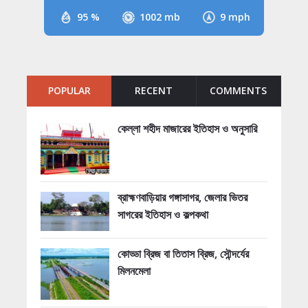
95 %
1002 mb
9 mph
POPULAR
RECENT
COMMENTS
কেল্লা শহীদ মাজারের ইতিহাস ও অনুসারি
ব্রাহ্মণবাড়িয়ার গঙ্গাসাগর, জেলার ভিতর
সাগরের ইতিহাস ও কল্পকথা
কোড্ডা ব্রিজ বা তিতাস ব্রিজ, সৌন্দর্যের
মিলনমেলা