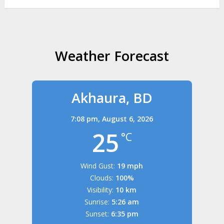
Weather Forecast
Akhaura, BD
7:08 pm,
August 6, 2026
25
°C
Wind Gust:
19 mph
Clouds:
100%
Visibility:
10 km
Sunrise:
5:26 am
Sunset:
6:35 pm