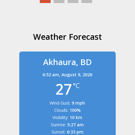
Weather Forecast
Akhaura, BD
6:52 am,
August 9, 2026
27
°C
Wind Gust:
9 mph
Clouds:
100%
Visibility:
10 km
Sunrise:
5:27 am
Sunset:
6:33 pm