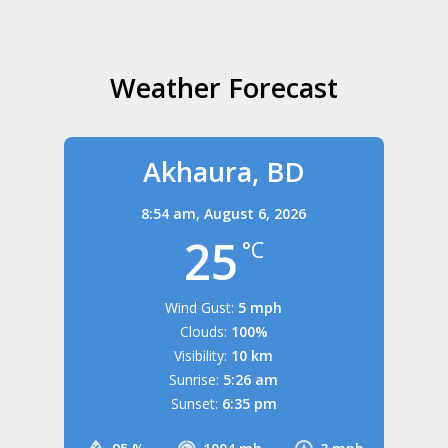
Weather Forecast
Akhaura, BD
8:54 am,
August 6, 2026
25
°C
Wind Gust:
5 mph
Clouds:
100%
Visibility:
10 km
Sunrise:
5:26 am
Sunset:
6:35 pm