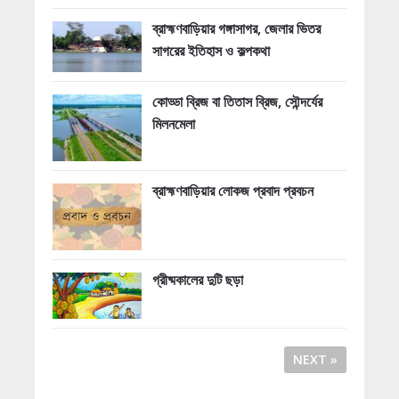
ব্রাহ্মণবাড়িয়ার গঙ্গাসাগর, জেলার ভিতর
সাগরের ইতিহাস ও কল্পকথা
কোড্ডা ব্রিজ বা তিতাস ব্রিজ, সৌন্দর্যের
মিলনমেলা
ব্রাহ্মণবাড়িয়ার লোকজ প্রবাদ প্রবচন
গ্রীষ্মকালের দুটি ছড়া
NEXT »