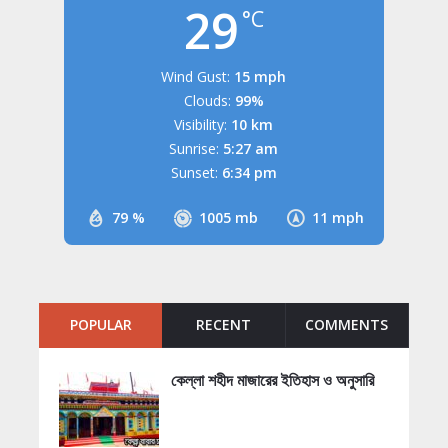
29
°C
Wind Gust:
15 mph
Clouds:
99%
Visibility:
10 km
Sunrise:
5:27 am
Sunset:
6:34 pm
79 %
1005 mb
11 mph
POPULAR
RECENT
COMMENTS
কেল্লা শহীদ মাজারের ইতিহাস ও অনুসারি