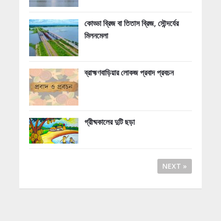
কোড্ডা ব্রিজ বা তিতাস ব্রিজ, সৌন্দর্যের
মিলনমেলা
ব্রাহ্মণবাড়িয়ার লোকজ প্রবাদ প্রবচন
গ্রীষ্মকালের দুটি ছড়া
NEXT »