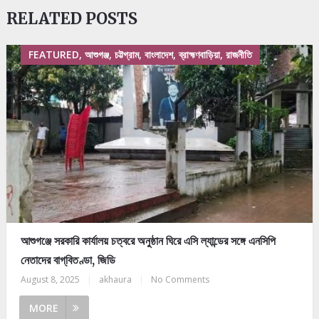
RELATED POSTS
FEATURED, আশুগঞ্জ, চট্টগ্রাম, বাংলাদেশ, ব্রাহ্মণবাড়িয়া, রাজনীতি
আশুগঞ্জে সরকারি কার্যালয় চত্বরে অনুষ্ঠান ঘিরে এসি ল্যান্ডের সঙ্গে এনসিপি
নেতাদের বাগ্‌বিতণ্ডা, জিডি
August 8, 2025
|
akhaura
|
No Comments
MORE