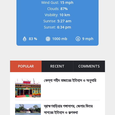
Wind Gust:
15 mph
Clouds:
87%
Visibility:
10 km
Sunrise:
5:27 am
Sunset:
6:34 pm
83 %
1000 mb
9 mph
POPULAR
RECENT
COMMENTS
কেল্লা শহীদ মাজারের ইতিহাস ও অনুসারি
ব্রাহ্মণবাড়িয়ার গঙ্গাসাগর, জেলার ভিতর
সাগরের ইতিহাস ও কল্পকথা