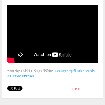
আরও পড়ুনঃ আখাউড়া উত্তর ইউনিয়ন,
চেয়ারম্যান প্রার্থী মোঃ শাহজাহান
এর একান্ত সাক্ষাৎকার
Pin It