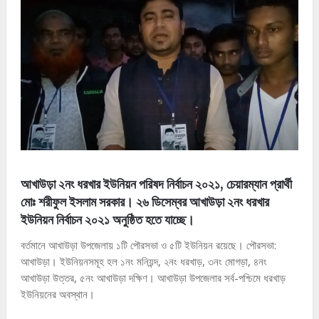
আখাউড়া ২নং ধরখার ইউনিয়ন পরিষদ নির্বাচন ২০২১, চেয়ারম্যান প্রার্থী
মোঃ শরীফুল ইসলাম সরকার। ২৬ ডিসেম্বর আখাউড়া ২নং ধরখার
ইউনিয়ন নির্বাচন ২০২১ অনুষ্ঠিত হতে যাচ্ছে।
বর্তমানে আখাউড়া উপজেলায় ১টি পৌরসভা ও ৫টি ইউনিয়ন রয়েছে। পৌরসভা:
আখাউড়া। ইউনিয়নসমূহ হল ১নং মনিয়ন্দ, ২নং ধরখাড়, ৩নং মোগড়া, ৪নং
আখাউড়া উত্তর, ৫নং আখাউড়া দক্ষিণ। আখাউড়া উপজেলার সর্ব-পশ্চিমে ধরখাড়
ইউনিয়নের অবস্থান।