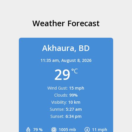
Weather Forecast
Akhaura, BD
11:35 am,
August 8, 2026
29
°C
Wind Gust:
15 mph
Clouds:
99%
Visibility:
10 km
Sunrise:
5:27 am
Sunset:
6:34 pm
79 %
1005 mb
11 mph